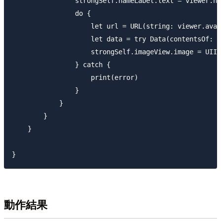
                strongSelf.nameLabel.text = viewer.na
                do {

                    let url = URL(string: viewer.avat
                    let data = try Data(contentsOf: u
                    strongSelf.imageView.image = UIIm
                } catch {

                    print(error)

                }

            }

        }

    }

動作結果