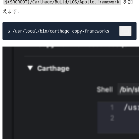
を加
$(SRCROOT)/Carthage/Build/iOS/Apollo.framework
えます。