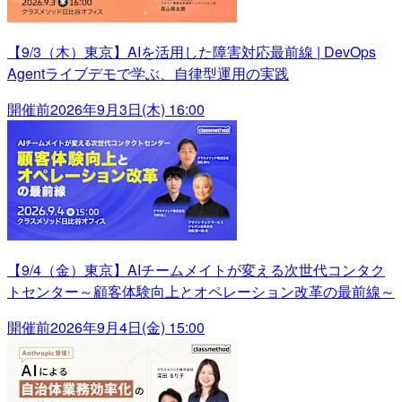
【9/3（木）東京】AIを活用した障害対応最前線 | DevOps
Agentライブデモで学ぶ、自律型運用の実践
開催前
2026年9月3日(木) 16:00
【9/4（金）東京】AIチームメイトが変える次世代コンタク
トセンター～顧客体験向上とオペレーション改革の最前線～
開催前
2026年9月4日(金) 15:00