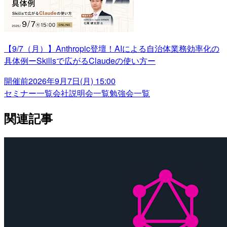
【9/7（月）】Anthropic登壇！AIによる自治体業務効率化の
具体例ーSkillsで広がるClaudeの使い方ー
開催前
2026年9月7日(月) 15:00
セミナー一覧
会社説明会一覧
勉強会一覧
関連記事