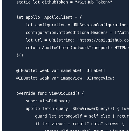
    static let githubToken = "<GitHub Token>"

    let apollo: ApolloClient = {

        let configuration = URLSessionConfiguration.d
        configuration.httpAdditionalHeaders = ["Autho
        let url = URL(string: "https://api.github.com
        return ApolloClient(networkTransport: HTTPNet
    }()

    @IBOutlet weak var nameLabel: UILabel!

    @IBOutlet weak var imageView: UIImageView!

    override func viewDidLoad() {

        super.viewDidLoad()

        apollo.fetch(query: ShowViewerQuery()) { [wea
            guard let strongSelf = self else { return
            if let viewer = result?.data?.viewer {
