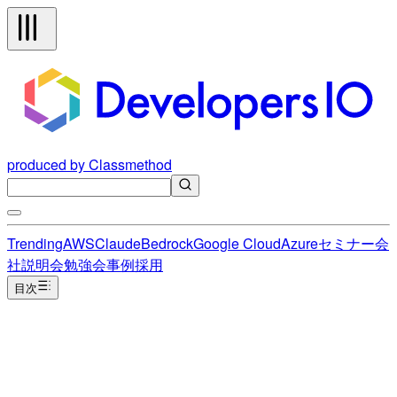
produced by Classmethod
Trending
AWS
Claude
Bedrock
Google Cloud
Azure
セミナー
会
社説明会
勉強会
事例
採用
目次