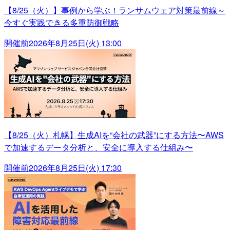
【8/25（火）】事例から学ぶ！ランサムウェア対策最前線～
今すぐ実践できる多重防御戦略
開催前
2026年8月25日(火) 13:00
【8/25（火）札幌】生成AIを“会社の武器”にする方法〜AWS
で加速するデータ分析と、安全に導入する仕組み〜
開催前
2026年8月25日(火) 17:30