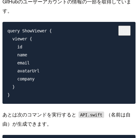
GitHubのユーザーアカウントの情報の一部を取得していま
す。
query ShowViewer {

  viewer {

    id

    name

    email

    avatarUrl

    company

  }

あとは次のコマンドを実行すると
（名前は自
API.swift
由）が生成できます。