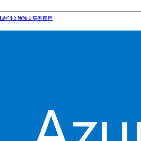
社説明会
勉強会
事例
採用