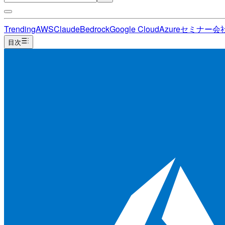
Trending
AWS
Claude
Bedrock
Google Cloud
Azure
セミナー
会
目次