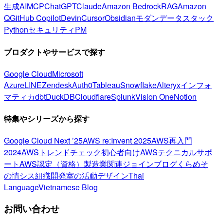
生成AI
MCP
ChatGPT
Claude
Amazon Bedrock
RAG
Amazon
Q
GitHub Copilot
Devin
Cursor
Obsidian
モダンデータスタック
Python
セキュリティ
PM
プロダクトやサービスで探す
Google Cloud
Microsoft
Azure
LINE
Zendesk
Auth0
Tableau
Snowflake
Alteryx
インフォ
マティカ
dbt
DuckDB
Cloudflare
Splunk
Vision One
Notion
特集やシリーズから探す
Google Cloud Next ’25
AWS re:Invent 2025
AWS再入門
2024
AWSトレンドチェック
初心者向け
AWSテクニカルサポ
ート
AWS認定（資格）
製造業関連
ジョインブログ
くらめそ
の情シス
組織開発室の活動
デザイン
Thai
Language
Vietnamese Blog
お問い合わせ