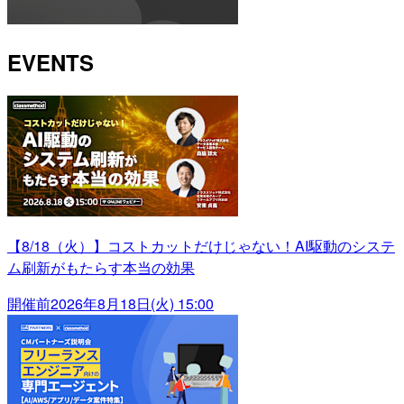
EVENTS
【8/18（火）】コストカットだけじゃない！AI駆動のシステ
ム刷新がもたらす本当の効果
開催前
2026年8月18日(火) 15:00