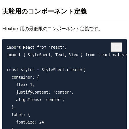
実験用のコンポーネント定義
Flexbox 用の最低限のコンポーネント定義です。
import React from 'react';

import { StyleSheet, Text, View } from 'react-native'
const styles = StyleSheet.create({

  container: {

    flex: 1,

    justifyContent: 'center',

    alignItems: 'center',

  },

  label: {

    fontSize: 24,
