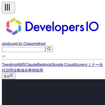
produced by Classmethod
Trending
AWS
Claude
Bedrock
Google Cloud
Azure
セミナー
会
社説明会
勉強会
事例
採用
目次