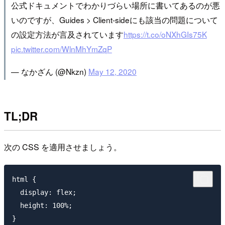
公式ドキュメントでわかりづらい場所に書いてあるのが悪
いのですが、Guides > Client-sideにも該当の問題について
の設定方法が言及されています
https://t.co/oNXhGIs75K
pic.twitter.com/WlnMhYmZqP
— なかざん (@Nkzn)
May 12, 2020
TL;DR
次の CSS を適用させましょう。
html {

  display: flex;

  height: 100%;

}
