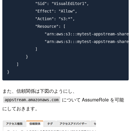
            "Sid": "VisualEditor1",

            "Effect": "Allow",

            "Action": "s3:*",

            "Resource": [

                "arn:aws:s3:::mytest-appstream-share-
                "arn:aws:s3:::mytest-appstream-share-
            ]

        }

    ]

また、信頼関係は下図のようにし、
について AssumeRole を可能
appstream.amazonaws.com
にしておきます。