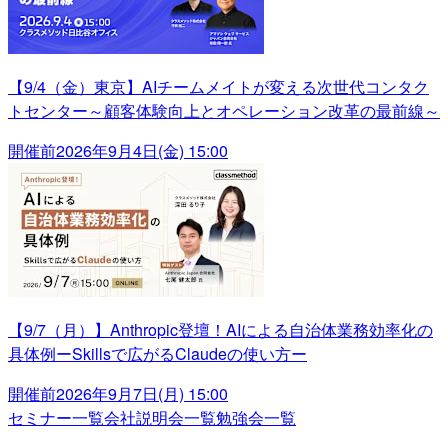
【9/4（金）東京】AIチームメイトが変える次世代コンタク
トセンター～顧客体験向上とオペレーション改革の最前線～
開催前
2026年9月4日(金) 15:00
【9/7（月）】Anthropic登壇！AIによる自治体業務効率化の
具体例ーSkillsで広がるClaudeの使い方ー
開催前
2026年9月7日(月) 15:00
セミナー一覧
会社説明会一覧
勉強会一覧