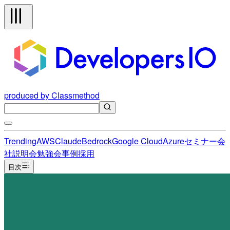
produced by Classmethod
Trending
AWS
Claude
Bedrock
Google Cloud
Azure
セミナー
会
社説明会
勉強会
事例
採用
目次