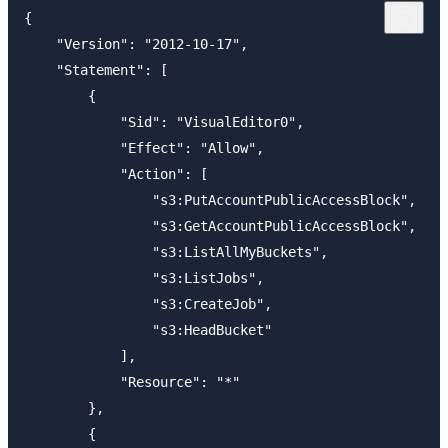
{

    "Version": "2012-10-17",

    "Statement": [

        {

            "Sid": "VisualEditor0",

            "Effect": "Allow",

            "Action": [

                "s3:PutAccountPublicAccessBlock",

                "s3:GetAccountPublicAccessBlock",

                "s3:ListAllMyBuckets",

                "s3:ListJobs",

                "s3:CreateJob",

                "s3:HeadBucket"

            ],

            "Resource": "*"

        },

        {
