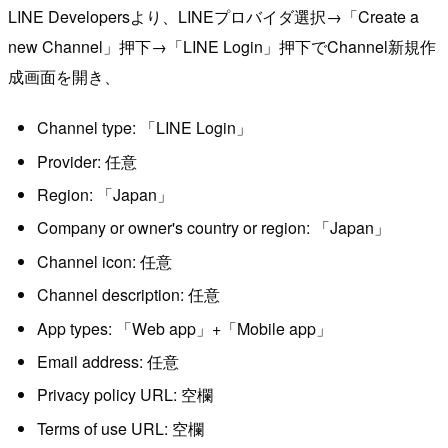
LINE Developersより、LINEプロバイダ選択→「Create a
new Channel」押下→「LINE Login」押下でChannel新規作
成画面を開き、
Channel type: 「LINE Login」
Provider: 任意
Region: 「Japan」
Company or owner's country or region: 「Japan」
Channel icon: 任意
Channel description: 任意
App types: 「Web app」+「Mobile app」
Email address: 任意
Privacy policy URL: 空欄
Terms of use URL: 空欄