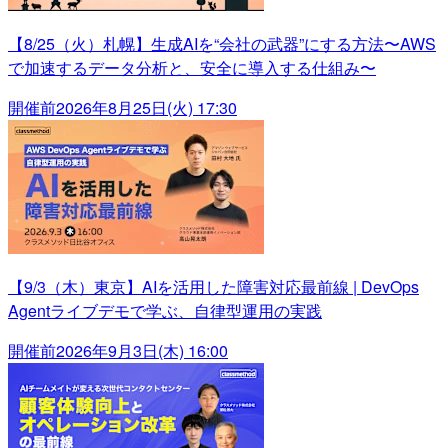
【8/25（火）札幌】生成AIを“会社の武器”にする方法〜AWS
で加速するデータ分析と、安全に導入する仕組み〜
開催前
2026年8月25日(火) 17:30
【9/3（木）東京】AIを活用した障害対応最前線 | DevOps
Agentライブデモで学ぶ、自律型運用の実践
開催前
2026年9月3日(木) 16:00