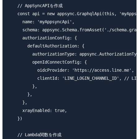
    // AppSyncAPIを作成

    const api = new appsync.GraphqlApi(this, 'myAppsy
      name: 'myAppsyncApi',

      schema: appsync.Schema.fromAsset('./schema.grap
      authorizationConfig: {

        defaultAuthorization: {

          authorizationType: appsync.AuthorizationTyp
          openIdConnectConfig: {

            oidcProvider: 'https://access.line.me',

            clientId: 'LINE_LOGIN_CHANNEL_ID', // LIN
          },

        },

      },

      xrayEnabled: true,

    })

    // Lambda関数を作成
