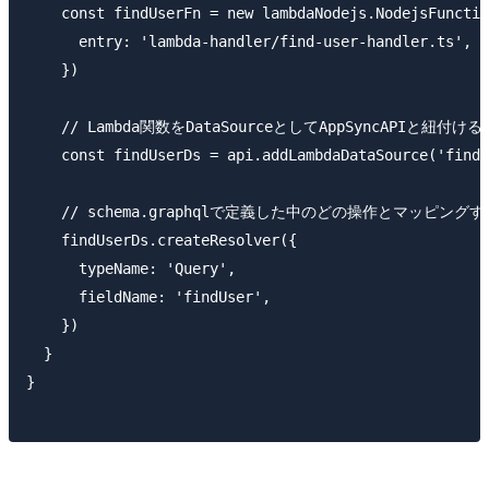
    const findUserFn = new lambdaNodejs.NodejsFunctio
      entry: 'lambda-handler/find-user-handler.ts',

    })

    // Lambda関数をDataSourceとしてAppSyncAPIと紐付ける

    const findUserDs = api.addLambdaDataSource('findU
    // schema.graphqlで定義した中のどの操作とマッピング
    findUserDs.createResolver({

      typeName: 'Query',

      fieldName: 'findUser',

    })

  }

}
