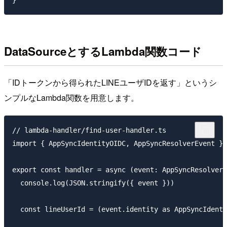
DataSourceとするLambda関数コード
「IDトークンから得られたLINEユーザIDを返す」というシ
ンプルなLambda関数を用意します。
// lambda-handler/find-user-handler.ts

import { AppSyncIdentityOIDC, AppSyncResolverEvent } 
export const handler = async (event: AppSyncResolverE
  console.log(JSON.stringify({ event }))

  const lineUserId = (event.identity as AppSyncIdenti