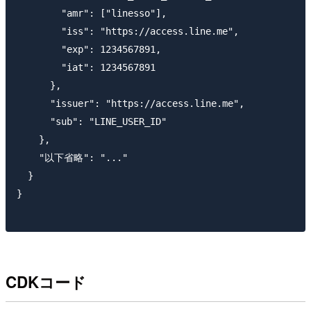
        "amr": ["linesso"],

        "iss": "https://access.line.me",

        "exp": 1234567891,

        "iat": 1234567891

      },

      "issuer": "https://access.line.me",

      "sub": "LINE_USER_ID"

    },

    "以下省略": "..."

  }

}

CDKコード