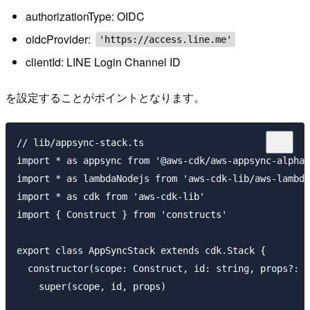
authorizationType: OIDC
oidcProvider:
'https://access.line.me'
clientId: LINE Login Channel ID
を設定することがポイントとなります。
// lib/appsync-stack.ts

import * as appsync from '@aws-cdk/aws-appsync-alpha'

import * as lambdaNodejs from 'aws-cdk-lib/aws-lambda
import * as cdk from 'aws-cdk-lib'

import { Construct } from 'constructs'

export class AppSyncStack extends cdk.Stack {

  constructor(scope: Construct, id: string, props?: c
    super(scope, id, props)
