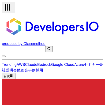
produced by Classmethod
Trending
AWS
Claude
Bedrock
Google Cloud
Azure
セミナー
会
社説明会
勉強会
事例
採用
目次