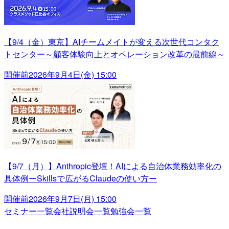
【9/4（金）東京】AIチームメイトが変える次世代コンタク
トセンター～顧客体験向上とオペレーション改革の最前線～
開催前
2026年9月4日(金) 15:00
【9/7（月）】Anthropic登壇！AIによる自治体業務効率化の
具体例ーSkillsで広がるClaudeの使い方ー
開催前
2026年9月7日(月) 15:00
セミナー一覧
会社説明会一覧
勉強会一覧