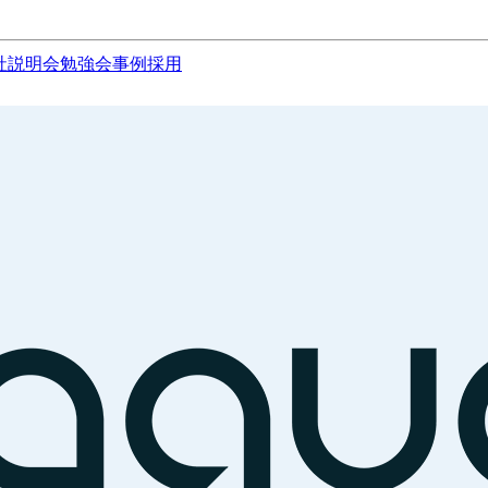
社説明会
勉強会
事例
採用