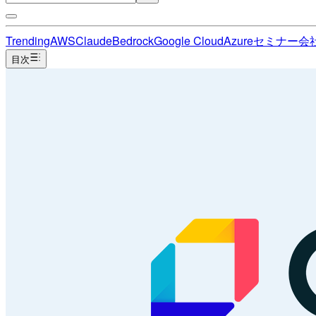
Trending
AWS
Claude
Bedrock
Google Cloud
Azure
セミナー
会
目次