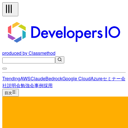
produced by Classmethod
Trending
AWS
Claude
Bedrock
Google Cloud
Azure
セミナー
会
社説明会
勉強会
事例
採用
目次