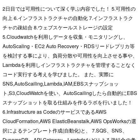
2日目では可用性について深く学ぶ内容でした！ 5.可用性の
向上 6.インフラストラクチャの自動化 7.インフラストラク
チャの疎結合 8.ウェブスケールストレージの設定
5.Cloudwatchを利用しデータを収集・モニタリングし、
AutoScaling・EC2 Auto Recovery・RDSリードレプリカ等
を検討する事により、負荷分散や可用性を向上させる事や、
Lambdaを利用しインフラストラクチャを管理することなく
コード実行する考えを学びました。 また、実際に
SNS,AutoScailing,Lambda,IAM,EBSスナップショッ
ト,S3,CloudWatchを使い、AutoScailingしたら自動的にEBS
スナップショットを取る仕組みを作るラボを行いました！
6.Infrastructure as CodeのサービスであるAWS
CloudFormation,AWS ElasticBeanstalk,AWS OpsWorksの選
択によるテンプレート作成(自動化)と、 7.SQS、SNS、
DynamoDB、API Gateway、Lambdaなどによる疎結合の考