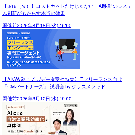
【8/18（火）】コストカットだけじゃない！AI駆動のシステ
ム刷新がもたらす本当の効果
開催前
2026年8月18日(火) 15:00
【AI/AWS/アプリ/データ案件特集】ITフリーランス向け
「CMパートナーズ」 説明会 by クラスメソッド
開催前
2026年8月12日(水) 19:00