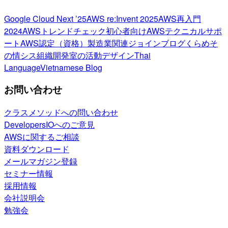
Google Cloud Next ’25
AWS re:Invent 2025
AWS再入門
2024
AWSトレンドチェック
初心者向け
AWSテクニカルサポ
ート
AWS認定（資格）
製造業関連
ジョインブログ
くらめそ
の情シス
組織開発室の活動
デザイン
Thai
Language
Vietnamese Blog
お問い合わせ
クラスメソッドへの問い合わせ
DevelopersIOへのご意見
AWSに関するご相談
資料ダウンロード
メールマガジン登録
セミナー情報
採用情報
会社説明会
勉強会