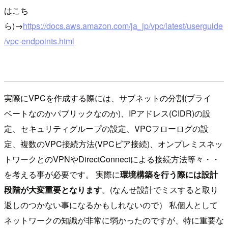
はこち
ら)→
https://docs.aws.amazon.com/ja_jp/vpc/latest/userguide
/vpc-endpoints.html
実際にVPCを作成する際には、サブネットの分割(プライ
ベートなのかパブリックなのか)、IPアドレス(CIDR)の設
定、セキュリティグループの設定、VPCフローログの設
定、複数のVPC接続方法(VPCピア接続)、オンプレミスネッ
トワークとのVPNやDirectConnectによる接続方法等々・・
を考える事が必要です。 実際に
環境構築を行う際には設計
段階が大変重要となります
。(なんせ設計でミスすると取り
返しのつかない事になるかもしれないので） 私個人として
ネットワークの知識が非常に弱かったのですが、特に重要な