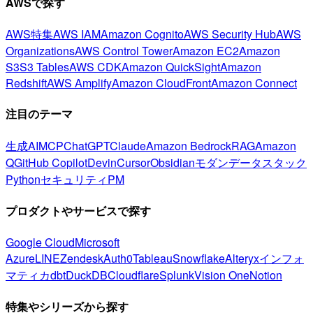
AWSで探す
AWS特集
AWS IAM
Amazon Cognito
AWS Security Hub
AWS
Organizations
AWS Control Tower
Amazon EC2
Amazon
S3
S3 Tables
AWS CDK
Amazon QuickSight
Amazon
Redshift
AWS Amplify
Amazon CloudFront
Amazon Connect
注目のテーマ
生成AI
MCP
ChatGPT
Claude
Amazon Bedrock
RAG
Amazon
Q
GitHub Copilot
Devin
Cursor
Obsidian
モダンデータスタック
Python
セキュリティ
PM
プロダクトやサービスで探す
Google Cloud
Microsoft
Azure
LINE
Zendesk
Auth0
Tableau
Snowflake
Alteryx
インフォ
マティカ
dbt
DuckDB
Cloudflare
Splunk
Vision One
Notion
特集やシリーズから探す