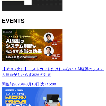
EVENTS
【8/18（火）】コストカットだけじゃない！AI駆動のシステ
ム刷新がもたらす本当の効果
開催前
2026年8月18日(火) 15:00