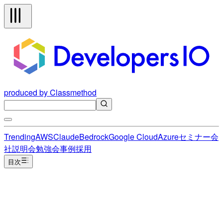
produced by Classmethod
Trending
AWS
Claude
Bedrock
Google Cloud
Azure
セミナー
会
社説明会
勉強会
事例
採用
目次