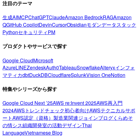
注目のテーマ
生成AI
MCP
ChatGPT
Claude
Amazon Bedrock
RAG
Amazon
Q
GitHub Copilot
Devin
Cursor
Obsidian
モダンデータスタック
Python
セキュリティ
PM
プロダクトやサービスで探す
Google Cloud
Microsoft
Azure
LINE
Zendesk
Auth0
Tableau
Snowflake
Alteryx
インフォ
マティカ
dbt
DuckDB
Cloudflare
Splunk
Vision One
Notion
特集やシリーズから探す
Google Cloud Next ’25
AWS re:Invent 2025
AWS再入門
2024
AWSトレンドチェック
初心者向け
AWSテクニカルサポ
ート
AWS認定（資格）
製造業関連
ジョインブログ
くらめそ
の情シス
組織開発室の活動
デザイン
Thai
Language
Vietnamese Blog