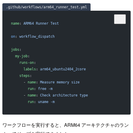
.github/workflows/arm64_runner_test.yml
name
: 
ARM64 Runner Test
on
: 
workflow_dispatch
jobs
:
  my-job
:
    runs-on
:
      labels
: 
arm64_ubuntu2404_2core
    steps
:
      - 
name
: 
Measure memory size
        run
: 
free -m
      - 
name
: 
Check architecture type
        run
: 
uname -m
ワークフローを実行すると、ARM64 アーキテクチャのラン