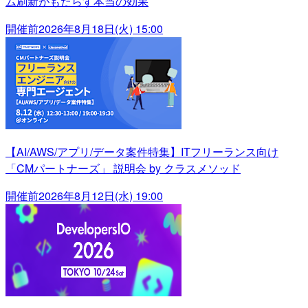
ム刷新がもたらす本当の効果
開催前
2026年8月18日(火) 15:00
【AI/AWS/アプリ/データ案件特集】ITフリーランス向け
「CMパートナーズ」 説明会 by クラスメソッド
開催前
2026年8月12日(水) 19:00