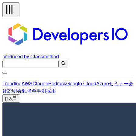
produced by Classmethod
Trending
AWS
Claude
Bedrock
Google Cloud
Azure
セミナー
会
社説明会
勉強会
事例
採用
目次