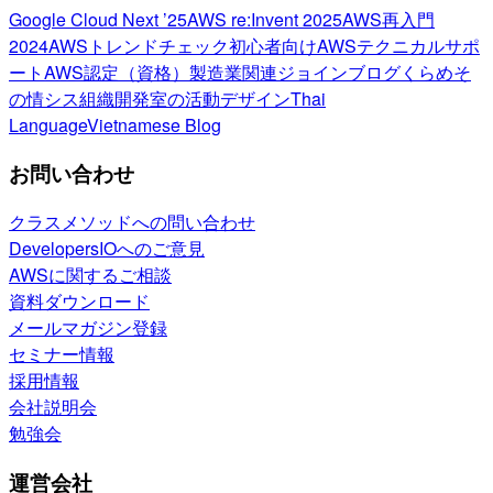
Google Cloud Next ’25
AWS re:Invent 2025
AWS再入門
2024
AWSトレンドチェック
初心者向け
AWSテクニカルサポ
ート
AWS認定（資格）
製造業関連
ジョインブログ
くらめそ
の情シス
組織開発室の活動
デザイン
Thai
Language
Vietnamese Blog
お問い合わせ
クラスメソッドへの問い合わせ
DevelopersIOへのご意見
AWSに関するご相談
資料ダウンロード
メールマガジン登録
セミナー情報
採用情報
会社説明会
勉強会
運営会社