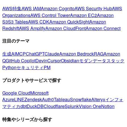
AWS特集
AWS IAM
Amazon Cognito
AWS Security Hub
AWS
Organizations
AWS Control Tower
Amazon EC2
Amazon
S3
S3 Tables
AWS CDK
Amazon QuickSight
Amazon
Redshift
AWS Amplify
Amazon CloudFront
Amazon Connect
注目のテーマ
生成AI
MCP
ChatGPT
Claude
Amazon Bedrock
RAG
Amazon
Q
GitHub Copilot
Devin
Cursor
Obsidian
モダンデータスタック
Python
セキュリティ
PM
プロダクトやサービスで探す
Google Cloud
Microsoft
Azure
LINE
Zendesk
Auth0
Tableau
Snowflake
Alteryx
インフォ
マティカ
dbt
DuckDB
Cloudflare
Splunk
Vision One
Notion
特集やシリーズから探す