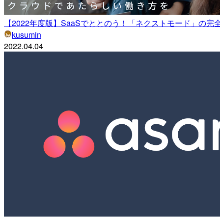
【2022年度版】SaaSでととのう！「ネクストモード」の完
kusumin
2022.04.04