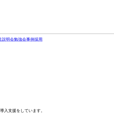
社説明会
勉強会
事例
採用
S導入支援をしています。