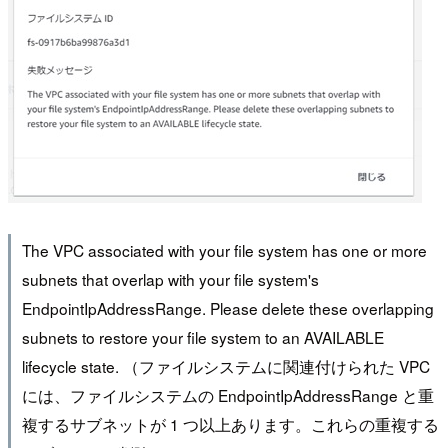
The VPC associated with your file system has one or more
subnets that overlap with your file system's
EndpointIpAddressRange. Please delete these overlapping
subnets to restore your file system to an AVAILABLE
lifecycle state. （ファイルシステムに関連付けられた VPC
には、ファイルシステムの EndpointIpAddressRange と重
複するサブネットが 1 つ以上あります。これらの重複する