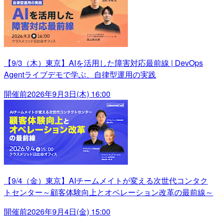
【9/3（木）東京】AIを活用した障害対応最前線 | DevOps
Agentライブデモで学ぶ、自律型運用の実践
開催前
2026年9月3日(木) 16:00
【9/4（金）東京】AIチームメイトが変える次世代コンタク
トセンター～顧客体験向上とオペレーション改革の最前線～
開催前
2026年9月4日(金) 15:00