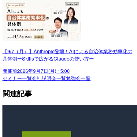
【9/7（月）】Anthropic登壇！AIによる自治体業務効率化の
具体例ーSkillsで広がるClaudeの使い方ー
開催前
2026年9月7日(月) 15:00
セミナー一覧
会社説明会一覧
勉強会一覧
関連記事