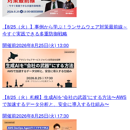
【8/25（火）】事例から学ぶ！ランサムウェア対策最前線～
今すぐ実践できる多重防御戦略
開催前
2026年8月25日(火) 13:00
【8/25（火）札幌】生成AIを“会社の武器”にする方法〜AWS
で加速するデータ分析と、安全に導入する仕組み〜
開催前
2026年8月25日(火) 17:30