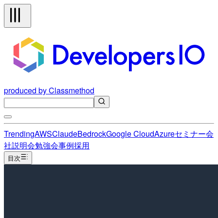
produced by Classmethod
Trending
AWS
Claude
Bedrock
Google Cloud
Azure
セミナー
会
社説明会
勉強会
事例
採用
目次