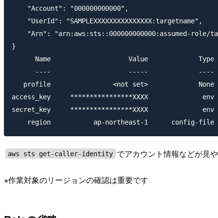
    "Account": "000000000000",

    "UserId": "SAMPLEXXXXXXXXXXXXXXX:targetname",

    "Arn": "arn:aws:sts::000000000000:assumed-role/ta
}

      Name                    Value             Type 
      ----                    -----             ---- 
   profile                <not set>             None 
access_key     ****************XXXX              env

secret_key     ****************XXXX              env

    region           ap-northeast-1      config-file 
でアカウント情報などが見
aws sts get-caller-identity
※作業対象のリージョンの確認は重要です