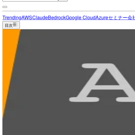
Trending
AWS
Claude
Bedrock
Google Cloud
Azure
セミナー
会
目次