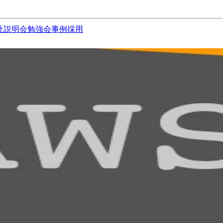
社説明会
勉強会
事例
採用