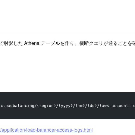
で射影した Athena テーブルを作り、横断クエリが通ること
icloadbalancing/{region}/{yyyy}/{mm}/{dd}/{aws-account-i
/application/load-balancer-access-logs.html