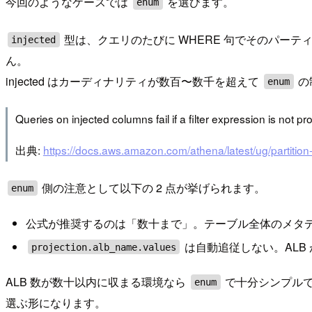
今回のようなケースでは
を選びます。
enum
型は、クエリのたびに WHERE 句でそのパー
injected
ん。
injected はカーディナリティが数百〜数千を超えて
の
enum
Queries on injected columns fail if a filter expression is not p
出典:
https://docs.aws.amazon.com/athena/latest/ug/partition
側の注意として以下の 2 点が挙げられます。
enum
公式が推奨するのは「数十まで」。テーブル全体のメタデータが
は自動追従しない。ALB
projection.alb_name.values
ALB 数が数十以内に収まる環境なら
で十分シンプルで
enum
選ぶ形になります。