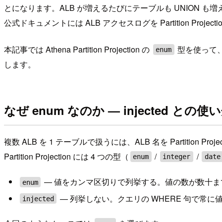
とになります。ALB が増えるたびにテーブルも UNION も
公式ドキュメントには ALB アクセスログを Partition P
本記事では Athena Partition Projection の
型を使って、
enum
します。
なぜ enum なのか — injected との使
複数 ALB を 1 テーブルで扱うには、ALB 名を Partition 
Partition Projection には 4 つの型（
/
/
enum
integer
date
— 値をカンマ区切りで列挙する。値の数が数十ま
enum
— 列挙しない。クエリの WHERE 句で常に
injected