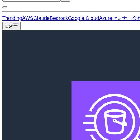
Trending
AWS
Claude
Bedrock
Google Cloud
Azure
セミナー
会
目次