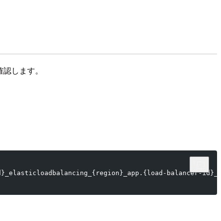
を確認します。
d}_elasticloadbalancing_{region}_app.{load-balancer-id}_