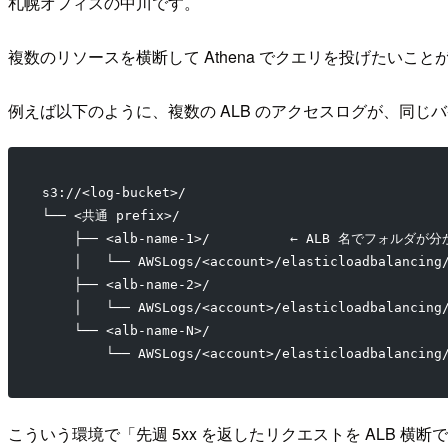
札幌オフィスの中川です。
複数のリソースを横断して Athena でクエリを投げたいこと
例えば以下のように、複数の ALB のアクセスログが、同じバケッ
s3://<log-bucket>/
└── <共通 prefix>/ 
    ├── <alb-name-1>/          ← ALB 名でフォルダが
    │   └── AWSLogs/<account>/elasticloadbalancing
    ├── <alb-name-2>/
    │   └── AWSLogs/<account>/elasticloadbalancing
    └── <alb-name-N>/
        └── AWSLogs/<account>/elasticloadbalancing
こういう環境で「先週 5xx を返したリクエストを ALB 横断で