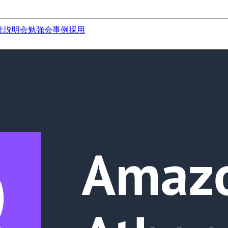
社説明会
勉強会
事例
採用