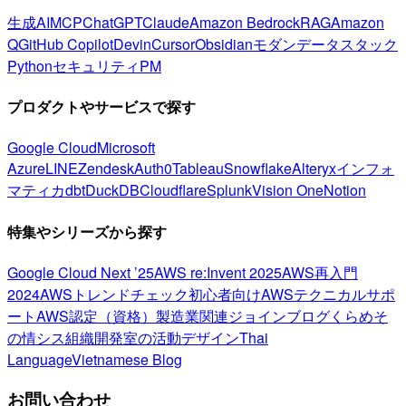
生成AI
MCP
ChatGPT
Claude
Amazon Bedrock
RAG
Amazon
Q
GitHub Copilot
Devin
Cursor
Obsidian
モダンデータスタック
Python
セキュリティ
PM
プロダクトやサービスで探す
Google Cloud
Microsoft
Azure
LINE
Zendesk
Auth0
Tableau
Snowflake
Alteryx
インフォ
マティカ
dbt
DuckDB
Cloudflare
Splunk
Vision One
Notion
特集やシリーズから探す
Google Cloud Next ’25
AWS re:Invent 2025
AWS再入門
2024
AWSトレンドチェック
初心者向け
AWSテクニカルサポ
ート
AWS認定（資格）
製造業関連
ジョインブログ
くらめそ
の情シス
組織開発室の活動
デザイン
Thai
Language
Vietnamese Blog
お問い合わせ