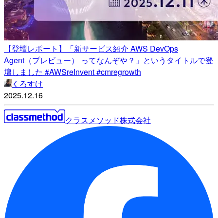
【登壇レポート】「新サービス紹介 AWS DevOps
Agent（プレビュー） ってなんぞや？」というタイトルで登
壇しました #AWSreInvent #cmregrowth
くろすけ
2025.12.16
クラスメソッド株式会社