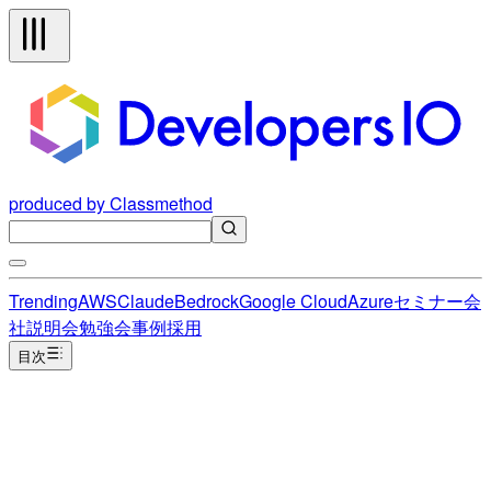
produced by Classmethod
Trending
AWS
Claude
Bedrock
Google Cloud
Azure
セミナー
会
社説明会
勉強会
事例
採用
目次