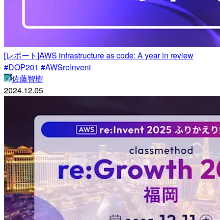
[レポート]AWS infrastructure as code: A year in review
#DOP201 #AWSreInvent
佐藤智樹
2024.12.05