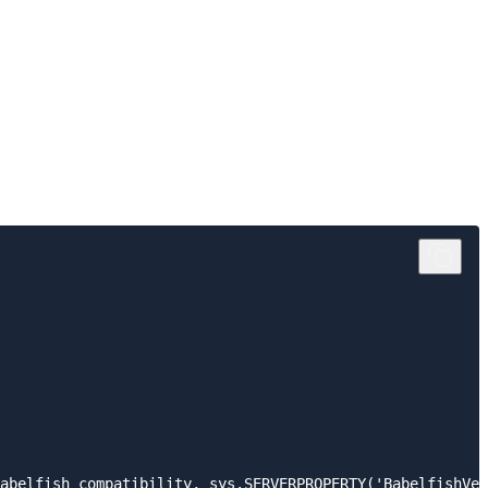
abelfish_compatibility, sys.SERVERPROPERTY('BabelfishVer