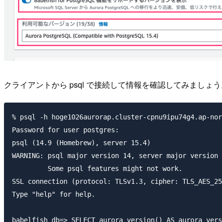
クライアントから psql で接続して情報を確認してみましょう
% psql -h hoge1026aurorap.cluster-cpnu9ipu74g4.ap-nor
Password for user postgres: 

psql (14.9 (Homebrew), server 15.4)

WARNING: psql major version 14, server major version 
         Some psql features might not work.

SSL connection (protocol: TLSv1.3, cipher: TLS_AES_25
Type "help" for help.

babelfish_db=> SELECT aurora_version() AS aurora_vers