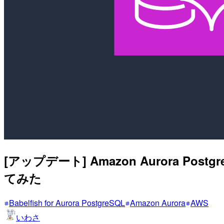
[アップデート] Amazon Aurora Po
てみた
Babelfish for Aurora PostgreSQL
Amazon Aurora
AWS
いわさ