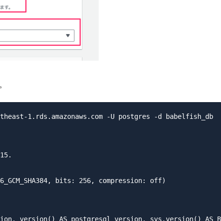
。
theast-1.rds.amazonaws.com -U postgres -d babelfish_db

15.

6_GCM_SHA384, bits: 256, compression: off)

ion, version() AS postgresql_version, sys.version() AS B