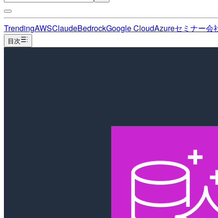
Trending
AWS
Claude
Bedrock
Google Cloud
Azure
セミナー
会
目次