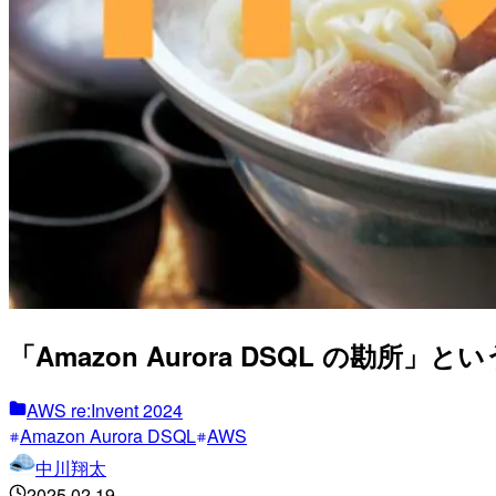
「Amazon Aurora DSQL の勘所」とい
AWS re:Invent 2024
Amazon Aurora DSQL
AWS
中川翔太
2025.02.19