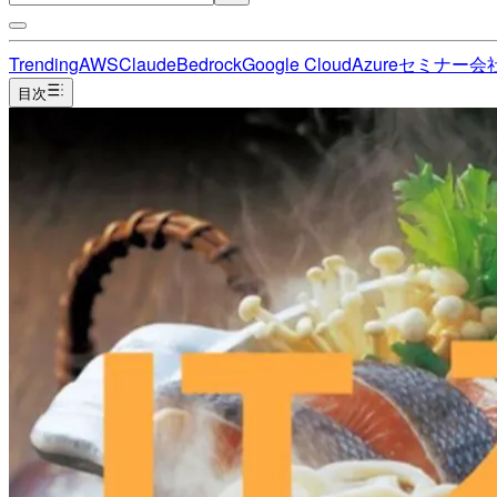
Trending
AWS
Claude
Bedrock
Google Cloud
Azure
セミナー
会
目次