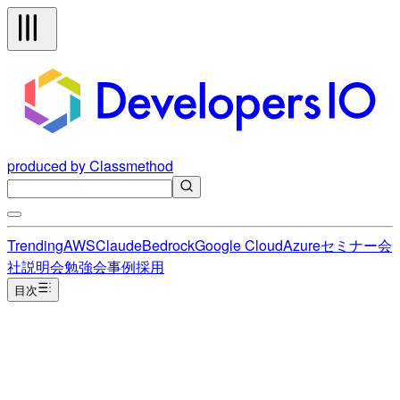
produced by Classmethod
Trending
AWS
Claude
Bedrock
Google Cloud
Azure
セミナー
会
社説明会
勉強会
事例
採用
目次