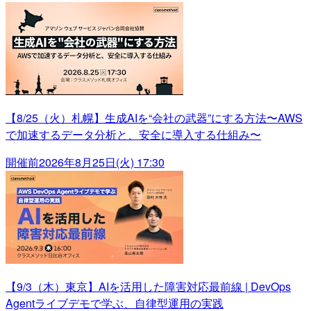
【8/25（火）札幌】生成AIを“会社の武器”にする方法〜AWS
で加速するデータ分析と、安全に導入する仕組み〜
開催前
2026年8月25日(火) 17:30
【9/3（木）東京】AIを活用した障害対応最前線 | DevOps
Agentライブデモで学ぶ、自律型運用の実践