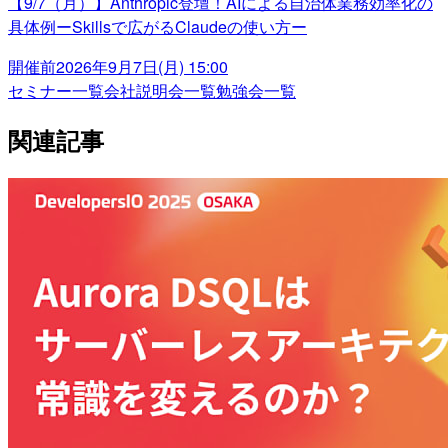
【9/7（月）】Anthropic登壇！AIによる自治体業務効率化の
具体例ーSkillsで広がるClaudeの使い方ー
開催前
2026年9月7日(月) 15:00
セミナー一覧
会社説明会一覧
勉強会一覧
関連記事