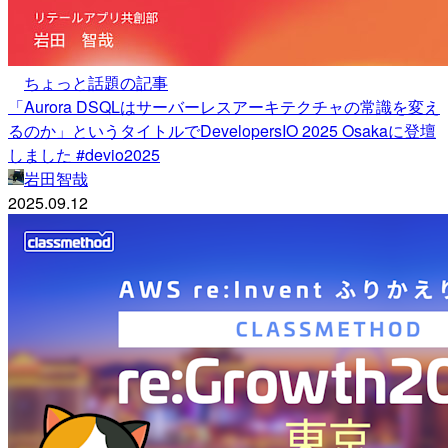
ちょっと話題の記事
「Aurora DSQLはサーバーレスアーキテクチャの常識を変え
るのか」というタイトルでDevelopersIO 2025 Osakaに登壇
しました #devio2025
岩田智哉
2025.09.12