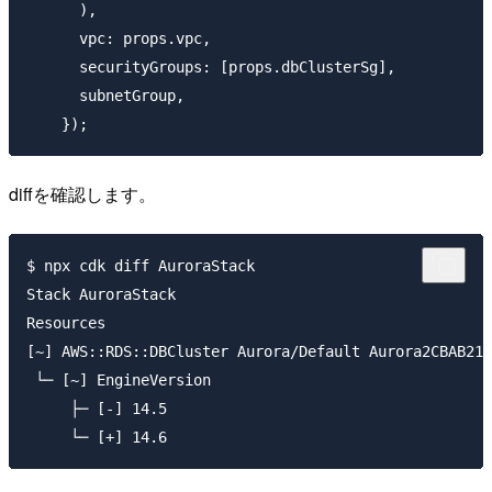
      ),

      vpc: props.vpc,

      securityGroups: [props.dbClusterSg],

      subnetGroup,

diffを確認します。
$ npx cdk diff AuroraStack

Stack AuroraStack

Resources

[~] AWS::RDS::DBCluster Aurora/Default Aurora2CBAB212

 └─ [~] EngineVersion

     ├─ [-] 14.5
