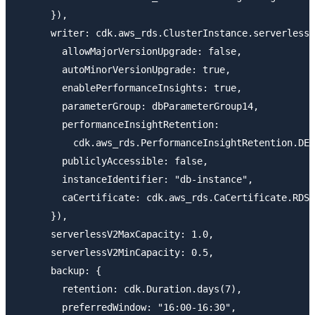
      }),

      writer: cdk.aws_rds.ClusterInstance.serverlessV
        allowMajorVersionUpgrade: false,

        autoMinorVersionUpgrade: true,

        enablePerformanceInsights: true,

        parameterGroup: dbParameterGroup14,

        performanceInsightRetention:

          cdk.aws_rds.PerformanceInsightRetention.DEF
        publiclyAccessible: false,

        instanceIdentifier: "db-instance",

        caCertificate: cdk.aws_rds.CaCertificate.RDS_
      }),

      serverlessV2MaxCapacity: 1.0,

      serverlessV2MinCapacity: 0.5,

      backup: {

        retention: cdk.Duration.days(7),

        preferredWindow: "16:00-16:30",
