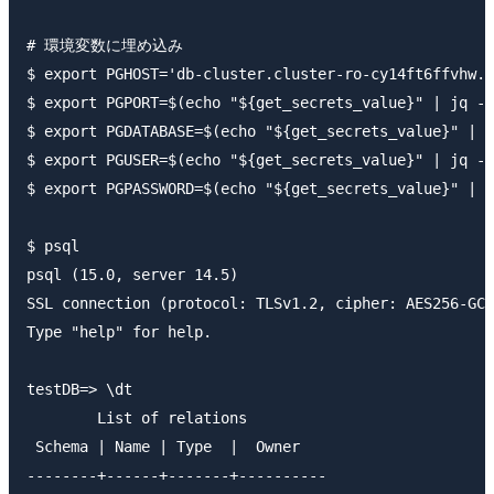
# 環境変数に埋め込み

$ export PGHOST='db-cluster.cluster-ro-cy14ft6ffvhw.u
$ export PGPORT=$(echo "${get_secrets_value}" | jq -r
$ export PGDATABASE=$(echo "${get_secrets_value}" | j
$ export PGUSER=$(echo "${get_secrets_value}" | jq -r
$ export PGPASSWORD=$(echo "${get_secrets_value}" | j
$ psql

psql (15.0, server 14.5)

SSL connection (protocol: TLSv1.2, cipher: AES256-GCM
Type "help" for help.

testDB=> \dt

        List of relations

 Schema | Name | Type  |  Owner

--------+------+-------+----------
