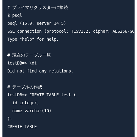
# プライマリクラスターに接続

$ psql

psql (15.0, server 14.5)

SSL connection (protocol: TLSv1.2, cipher: AES256-GCM
Type "help" for help.

# 現在のテーブル一覧

testDB=> \dt

Did not find any relations.

# テーブルの作成

testDB=> CREATE TABLE test (

  id integer,

  name varchar(10)

);

CREATE TABLE
