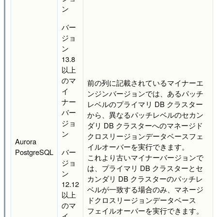
ン
バー
ジョ
ン
13.8
以上
のマ
前の列に記載されているマイナーエ
イ
ンジンバージョンでは、あるパッチ
ナー
レベルのプライマリ DB クラスター
バー
から、異なるパッチレベルのセカン
ジョ
ダリ DB クラスターへのマネージド
ン
クロスリージョンデータベースフェ
Aurora
イルオーバーを実行できます。
PostgreSQL
バー
これより古いマイナーバージョンで
ジョ
は、プライマリ DB クラスターとセ
ン
カンダリ DB クラスターのパッチレ
12.12
ベルが一致する場合のみ、マネージ
以上
ドクロスリージョンデータベース
のマ
フェイルオーバーを実行できます。
イ