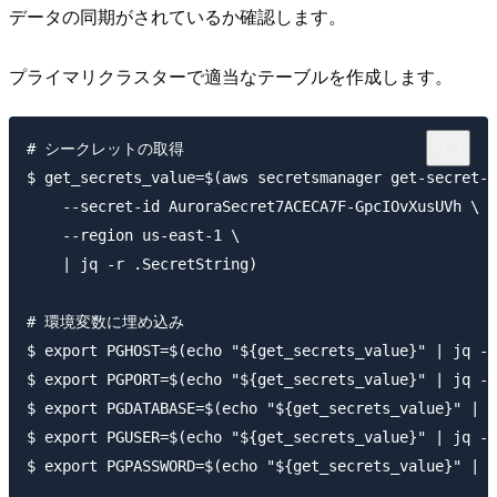
データの同期がされているか確認します。
プライマリクラスターで適当なテーブルを作成します。
# シークレットの取得

$ get_secrets_value=$(aws secretsmanager get-secret-v
    --secret-id AuroraSecret7ACECA7F-GpcIOvXusUVh \

    --region us-east-1 \

    | jq -r .SecretString)

# 環境変数に埋め込み

$ export PGHOST=$(echo "${get_secrets_value}" | jq -r
$ export PGPORT=$(echo "${get_secrets_value}" | jq -r
$ export PGDATABASE=$(echo "${get_secrets_value}" | j
$ export PGUSER=$(echo "${get_secrets_value}" | jq -r
$ export PGPASSWORD=$(echo "${get_secrets_value}" | j