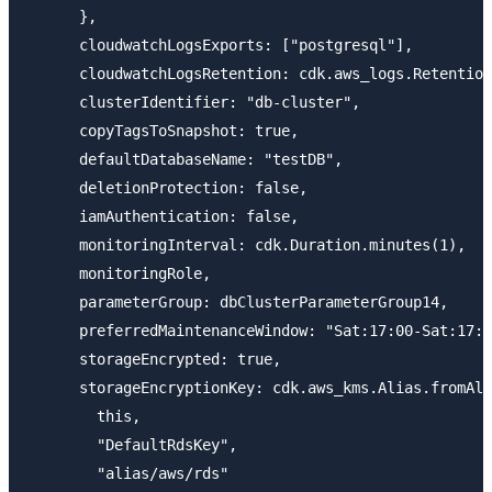
      },

      cloudwatchLogsExports: ["postgresql"],

      cloudwatchLogsRetention: cdk.aws_logs.Retention
      clusterIdentifier: "db-cluster",

      copyTagsToSnapshot: true,

      defaultDatabaseName: "testDB",

      deletionProtection: false,

      iamAuthentication: false,

      monitoringInterval: cdk.Duration.minutes(1),

      monitoringRole,

      parameterGroup: dbClusterParameterGroup14,

      preferredMaintenanceWindow: "Sat:17:00-Sat:17:3
      storageEncrypted: true,

      storageEncryptionKey: cdk.aws_kms.Alias.fromAli
        this,

        "DefaultRdsKey",

        "alias/aws/rds"
