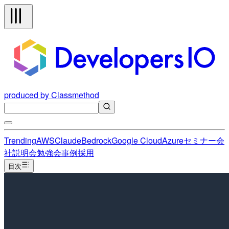
produced by Classmethod
Trending
AWS
Claude
Bedrock
Google Cloud
Azure
セミナー
会
社説明会
勉強会
事例
採用
目次