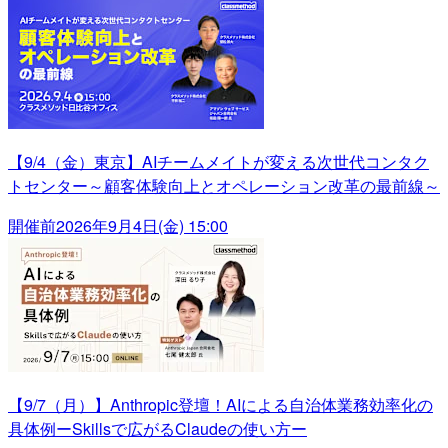
【9/4（金）東京】AIチームメイトが変える次世代コンタク
トセンター～顧客体験向上とオペレーション改革の最前線～
開催前
2026年9月4日(金) 15:00
【9/7（月）】Anthropic登壇！AIによる自治体業務効率化の
具体例ーSkillsで広がるClaudeの使い方ー