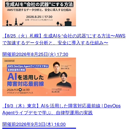
【8/25（火）札幌】生成AIを“会社の武器”にする方法〜AWS
で加速するデータ分析と、安全に導入する仕組み〜
開催前
2026年8月25日(火) 17:30
【9/3（木）東京】AIを活用した障害対応最前線 | DevOps
Agentライブデモで学ぶ、自律型運用の実践
開催前
2026年9月3日(木) 16:00