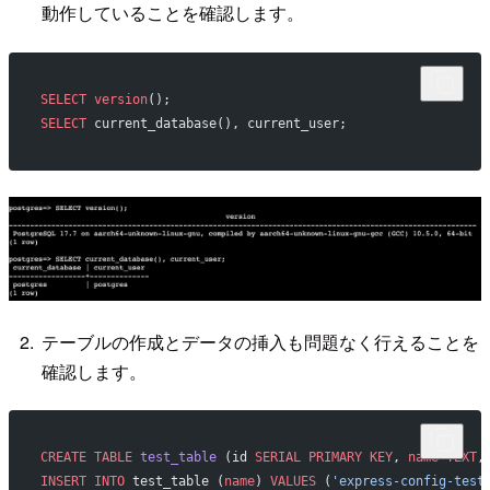
動作していることを確認します。
SELECT
 version
();
SELECT
 current_database(), current_user;
テーブルの作成とデータの挿入も問題なく行えることを
確認します。
CREATE
 TABLE
 test_table
 (id 
SERIAL
 PRIMARY KEY
, 
name
 TEXT
,
INSERT INTO
 test_table (
name
) 
VALUES
 (
'express-config-test