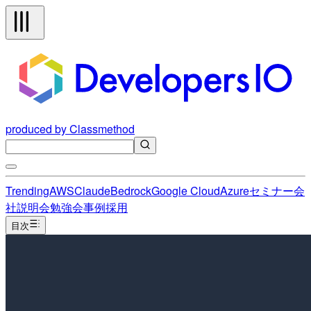
produced by Classmethod
Trending
AWS
Claude
Bedrock
Google Cloud
Azure
セミナー
会
社説明会
勉強会
事例
採用
目次