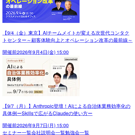
【9/4（金）東京】AIチームメイトが変える次世代コンタク
トセンター～顧客体験向上とオペレーション改革の最前線～
開催前
2026年9月4日(金) 15:00
【9/7（月）】Anthropic登壇！AIによる自治体業務効率化の
具体例ーSkillsで広がるClaudeの使い方ー
開催前
2026年9月7日(月) 15:00
セミナー一覧
会社説明会一覧
勉強会一覧