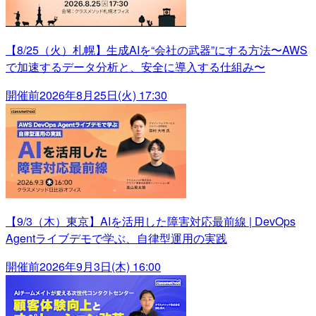
【8/25（火）札幌】生成AIを“会社の武器”にする方法〜AWS
で加速するデータ分析と、安全に導入する仕組み〜
開催前
2026年8月25日(火) 17:30
【9/3（木）東京】AIを活用した障害対応最前線 | DevOps
Agentライブデモで学ぶ、自律型運用の実践
開催前
2026年9月3日(木) 16:00