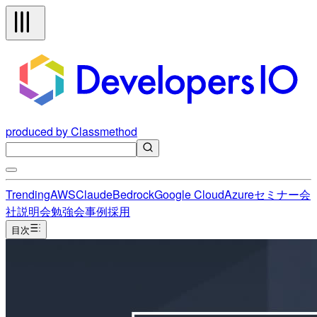
produced by Classmethod
Trending
AWS
Claude
Bedrock
Google Cloud
Azure
セミナー
会
社説明会
勉強会
事例
採用
目次