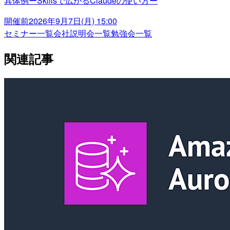
具体例ーSkillsで広がるClaudeの使い方ー
開催前
2026年9月7日(月) 15:00
セミナー一覧
会社説明会一覧
勉強会一覧
関連記事