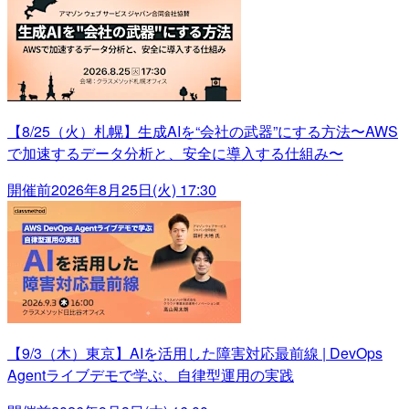
【8/25（火）札幌】生成AIを“会社の武器”にする方法〜AWS
で加速するデータ分析と、安全に導入する仕組み〜
開催前
2026年8月25日(火) 17:30
【9/3（木）東京】AIを活用した障害対応最前線 | DevOps
Agentライブデモで学ぶ、自律型運用の実践