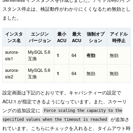
スタンス停止は、検証動作がわかりにくくなるため無効とし
ました。
インスタ
エンジン
最小
最大
強制オプ
アイドル
ンス名
バージョン
ACU
ACU
ション
時停止
aurora-
MySQL 5.6
1
64
有効
無効
sls1
互換
aurora-
MySQL 5.6
1
64
無効
無効
sls2
互換
設定画面は下記のとおりです。キャパシティーの設定で
ACU:1 が指定できるようになっています。また、スケーリ
ングの追加設定に
Force scaling the capacity to the
が追加さ
specified values when the timeout is reached
れています。こちらにチェックを入れると、タイムアウト時