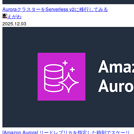
AuroraクラスターをServerless v2に移行してみる
えがわ
2025.12.03
[Amazon Aurora] リードレプリカを指定した時刻でスケーリ