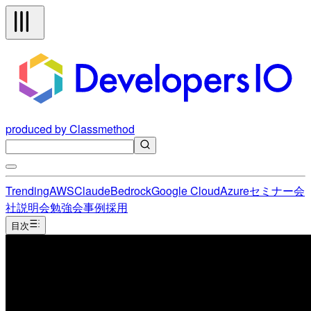
produced by Classmethod
Trending
AWS
Claude
Bedrock
Google Cloud
Azure
セミナー
会
社説明会
勉強会
事例
採用
目次