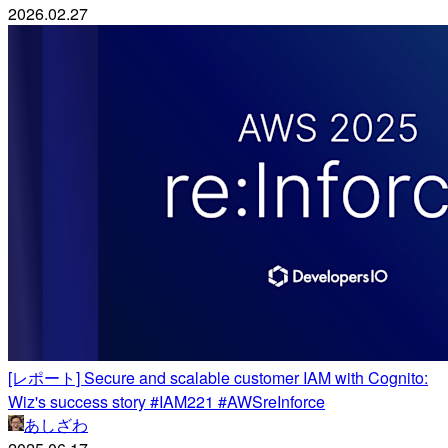
2026.02.27
[レポート] Secure and scalable customer IAM with Cognito:
Wiz's success story #IAM221 #AWSreInforce
あしざわ