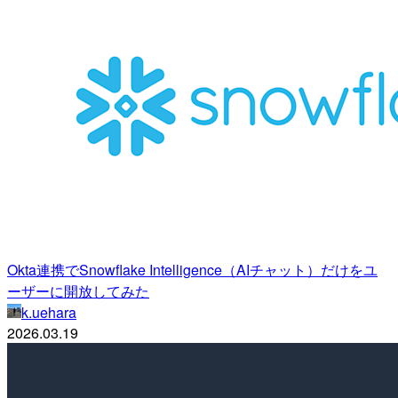
Okta連携でSnowflake Intelligence（AIチャット）だけをユ
ーザーに開放してみた
k.uehara
2026.03.19