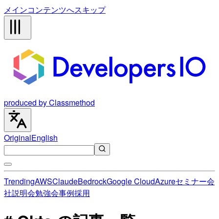
メインコンテンツへスキップ
produced by Classmethod
Original
English
Trending
AWS
Claude
Bedrock
Google Cloud
Azure
セミナー
会
社説明会
勉強会
事例
採用