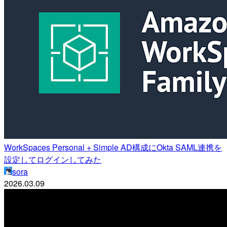
WorkSpaces Personal + Simple AD構成にOkta SAML連携を
設定してログインしてみた
sora
2026.03.09