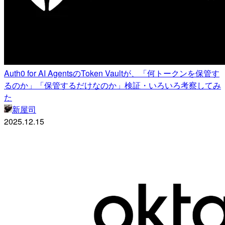
Auth0 for AI AgentsのToken Vaultが、「何トークンを保管す
るのか」「保管するだけなのか」検証・いろいろ考察してみ
た
新屋司
2025.12.15