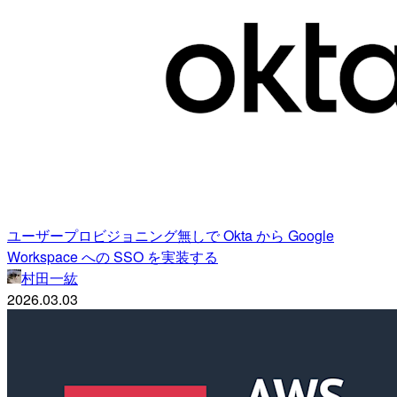
ユーザープロビジョニング無しで Okta から Google
Workspace への SSO を実装する
村田一紘
2026.03.03