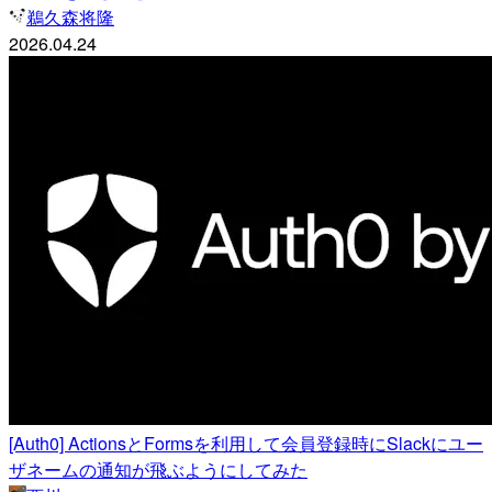
鵜久森将隆
2026.04.24
[Auth0] ActionsとFormsを利用して会員登録時にSlackにユー
ザネームの通知が飛ぶようにしてみた