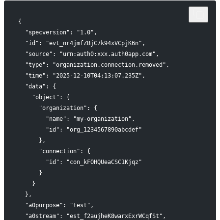
{
  "specversion": "1.0",
  "id": "evt_nr4jmfZBjC7k94xVCpjK6n",
  "source": "urn:auth0:xxx.auth0app.com",
  "type": "organization.connection.removed",
  "time": "2025-12-10T04:13:07.235Z",
  "data": {
    "object": {
      "organization": {
        "name": "my-organization",
        "id": "org_1234567890abcdef"
      },
      "connection": {
        "id": "con_kFOHQUeaCSC1Kjqz"
      }
    }
  },
  "a0purpose": "test",
  "a0stream": "est_f2aujheK8warxExrWCqfSt",