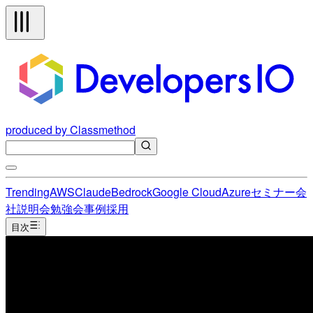
produced by Classmethod
Trending
AWS
Claude
Bedrock
Google Cloud
Azure
セミナー
会
社説明会
勉強会
事例
採用
目次