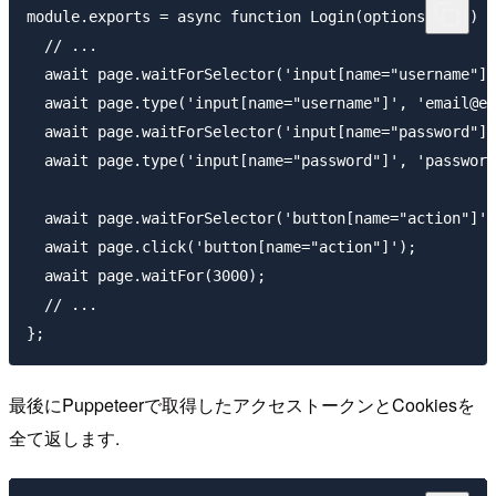
module.exports = async function Login(options = {}) {

  // ...

  await page.waitForSelector('input[name="username"]'
  await page.type('input[name="username"]', 'email@ex
  await page.waitForSelector('input[name="password"]'
  await page.type('input[name="password"]', 'password
  await page.waitForSelector('button[name="action"]')
  await page.click('button[name="action"]');

  await page.waitFor(3000);

  // ...

最後にPuppeteerで取得したアクセストークンとCookiesを
全て返します.