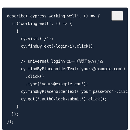
describe('cypress working well', () => {

  it('working well', () => {

    {

      cy.visit('/');

      cy.findByText(/login/i).click();

      // universal loginでユーザ認証をかける

      cy.findByPlaceholderText('yours@example.com')

        .click()

        .type('yours@example.com');

      cy.findByPlaceholderText('your password').click
      cy.get('.auth0-lock-submit').click();

    }

  });
