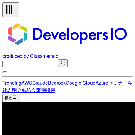
produced by Classmethod
Trending
AWS
Claude
Bedrock
Google Cloud
Azure
セミナー
会
社説明会
勉強会
事例
採用
目次