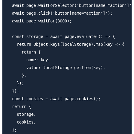
  await page.waitForSelector('button[name="action"]')
  await page.click('button[name="action"]');

  await page.waitFor(3000);

  const storage = await page.evaluate(() => {

    return Object.keys(localStorage).map(key => {

      return {

        name: key,

        value: localStorage.getItem(key),

      };

    });

  });

  const cookies = await page.cookies();

  return {

    storage,

    cookies,

  };
