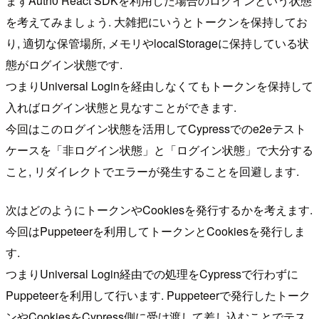
まずAuth0 React SDKを利用した場合のログインという状態
を考えてみましょう. 大雑把にいうとトークンを保持してお
り, 適切な保管場所, メモリやlocalStorageに保持している状
態がログイン状態です.
つまりUniversal Loginを経由しなくてもトークンを保持して
入ればログイン状態と見なすことができます.
今回はこのログイン状態を活用してCypressでのe2eテスト
ケースを「非ログイン状態」と「ログイン状態」で大分する
こと, リダイレクトでエラーが発生することを回避します.
次はどのようにトークンやCookiesを発行するかを考えます.
今回はPuppeteerを利用してトークンとCookiesを発行しま
す.
つまりUniversal Login経由での処理をCypressで行わずに
Puppeteerを利用して行います. Puppeteerで発行したトーク
ンやCookiesをCypress側に受け渡して差し込むことでテス