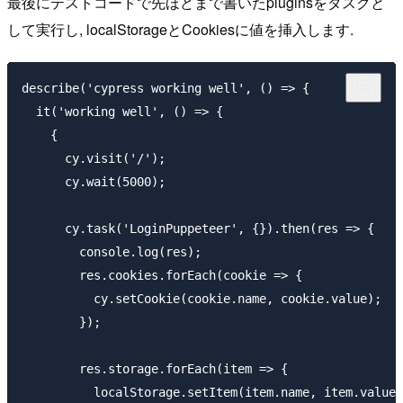
最後にテストコードで先ほどまで書いたpluginsをタスクと
して実行し, localStorageとCookiesに値を挿入します.
describe('cypress working well', () => {

  it('working well', () => {

    {

      cy.visit('/');

      cy.wait(5000);

      cy.task('LoginPuppeteer', {}).then(res => {

        console.log(res);

        res.cookies.forEach(cookie => {

          cy.setCookie(cookie.name, cookie.value);

        });

        res.storage.forEach(item => {

          localStorage.setItem(item.name, item.value)