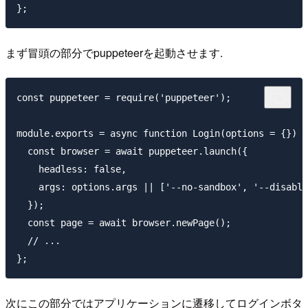
まず冒頭の部分でpuppeteerを起動させます.
const puppeteer = require('puppeteer');

module.exports = async function Login(options = {}) {

  const browser = await puppeteer.launch({

    headless: false,

    args: options.args || ['--no-sandbox', '--disable
  });

  const page = await browser.newPage();

  // ...

次にこの部分ではアプリケーションに遷移してログインボタ