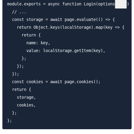
module.exports = async function Login(options = {}) {

  // ...

  const storage = await page.evaluate(() => {

    return Object.keys(localStorage).map(key => {

      return {

        name: key,

        value: localStorage.getItem(key),

      };

    });

  });

  const cookies = await page.cookies();

  return {

    storage,

    cookies,

  };
