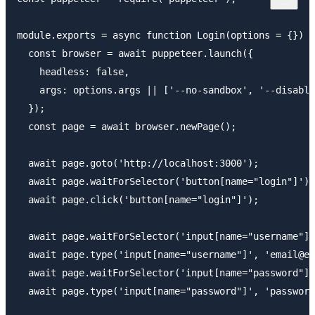
module.exports = async function Login(options = {}) {

  const browser = await puppeteer.launch({

    headless: false,

    args: options.args || ['--no-sandbox', '--disable
  });

  const page = await browser.newPage();

  await page.goto('http://localhost:3000');

  await page.waitForSelector('button[name="login"]');

  await page.click('button[name="login"]');

  await page.waitForSelector('input[name="username"]'
  await page.type('input[name="username"]', 'email@ex
  await page.waitForSelector('input[name="password"]'
  await page.type('input[name="password"]', 'password