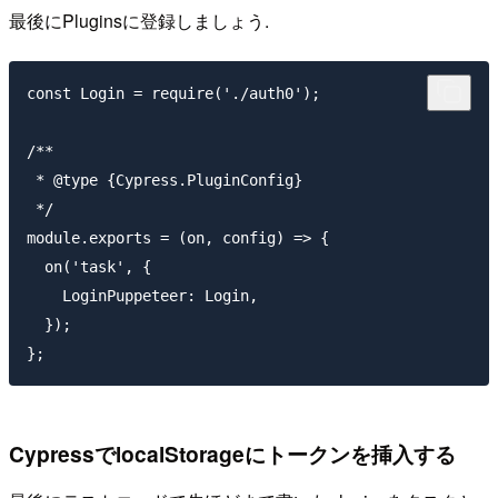
最後にPluginsに登録しましょう.
const Login = require('./auth0');

/**

 * @type {Cypress.PluginConfig}

 */

module.exports = (on, config) => {

  on('task', {

    LoginPuppeteer: Login,

  });

CypressでlocalStorageにトークンを挿入する