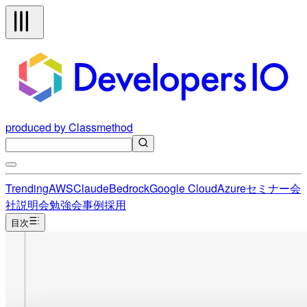
produced by Classmethod
Trending
AWS
Claude
Bedrock
Google Cloud
Azure
セミナー
会
社説明会
勉強会
事例
採用
目次