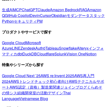
生成AI
MCP
ChatGPT
Claude
Amazon Bedrock
RAG
Amazon
Q
GitHub Copilot
Devin
Cursor
Obsidian
モダンデータスタック
Python
セキュリティ
PM
プロダクトやサービスで探す
Google Cloud
Microsoft
Azure
LINE
Zendesk
Auth0
Tableau
Snowflake
Alteryx
インフォ
マティカ
dbt
DuckDB
Cloudflare
Splunk
Vision One
Notion
特集やシリーズから探す
Google Cloud Next ’25
AWS re:Invent 2025
AWS再入門
2024
AWSトレンドチェック
初心者向け
AWSテクニカルサポ
ート
AWS認定（資格）
製造業関連
ジョインブログ
くらめそ
の情シス
組織開発室の活動
デザイン
Thai
Language
Vietnamese Blog