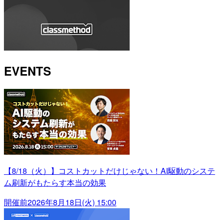
EVENTS
【8/18（火）】コストカットだけじゃない！AI駆動のシステ
ム刷新がもたらす本当の効果
開催前
2026年8月18日(火) 15:00