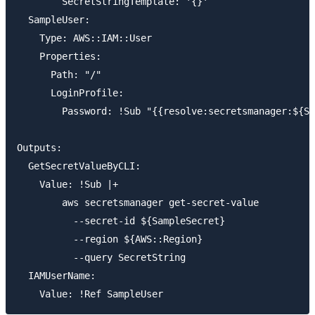
        SecretStringTemplate: '{}'

  SampleUser:

    Type: AWS::IAM::User

    Properties:

      Path: "/"

      LoginProfile:

        Password: !Sub "{{resolve:secretsmanager:${Sa
Outputs:

  GetSecretValueByCLI:

    Value: !Sub |+

        aws secretsmanager get-secret-value

          --secret-id ${SampleSecret}

          --region ${AWS::Region}

          --query SecretString

  IAMUserName:
