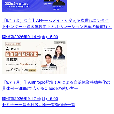
【9/4（金）東京】AIチームメイトが変える次世代コンタク
トセンター～顧客体験向上とオペレーション改革の最前線～
開催前
2026年9月4日(金) 15:00
【9/7（月）】Anthropic登壇！AIによる自治体業務効率化の
具体例ーSkillsで広がるClaudeの使い方ー
開催前
2026年9月7日(月) 15:00
セミナー一覧
会社説明会一覧
勉強会一覧