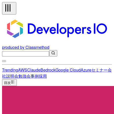
produced by Classmethod
Trending
AWS
Claude
Bedrock
Google Cloud
Azure
セミナー
会
社説明会
勉強会
事例
採用
目次