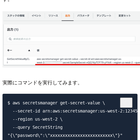
実際にコマンドを実行してみます。
$ aws secretsmanager get-secret-value \

  --secret-id arn:aws:secretsmanager:us-west-2:123456
  --region us-west-2 \

  --query SecretString
