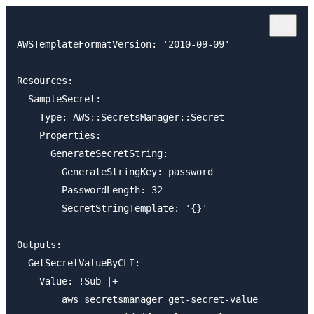
---

AWSTemplateFormatVersion: '2010-09-09'

Resources:

  SampleSecret:

    Type: AWS::SecretsManager::Secret

    Properties:

      GenerateSecretString:

        GenerateStringKey: password

        PasswordLength: 32

        SecretStringTemplate: '{}'

Outputs:

  GetSecretValueByCLI:

    Value: !Sub |+

        aws secretsmanager get-secret-value
