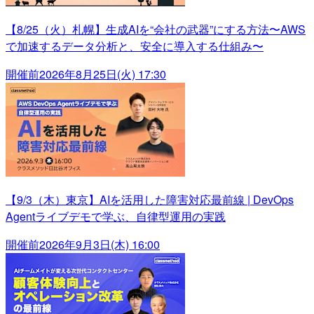
【8/25（火）札幌】生成AIを“会社の武器”にする方法〜AWS
で加速するデータ分析と、安全に導入する仕組み〜
開催前
2026年8月25日(火) 17:30
【9/3（木）東京】AIを活用した障害対応最前線 | DevOps
Agentライブデモで学ぶ、自律型運用の実践
開催前
2026年9月3日(木) 16:00