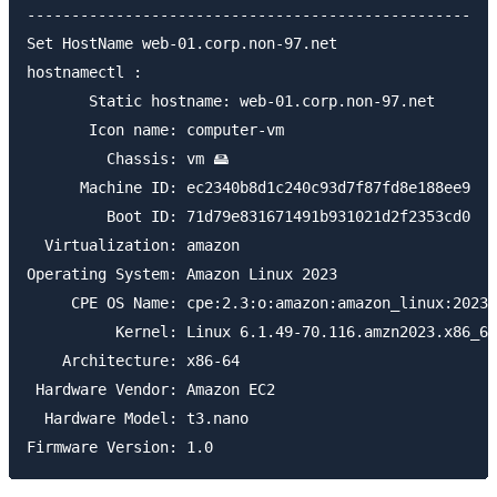
--------------------------------------------------

Set HostName web-01.corp.non-97.net

hostnamectl :

       Static hostname: web-01.corp.non-97.net

       Icon name: computer-vm

         Chassis: vm 🖴

      Machine ID: ec2340b8d1c240c93d7f87fd8e188ee9

         Boot ID: 71d79e831671491b931021d2f2353cd0

  Virtualization: amazon

Operating System: Amazon Linux 2023

     CPE OS Name: cpe:2.3:o:amazon:amazon_linux:2023

          Kernel: Linux 6.1.49-70.116.amzn2023.x86_64

    Architecture: x86-64

 Hardware Vendor: Amazon EC2

  Hardware Model: t3.nano
