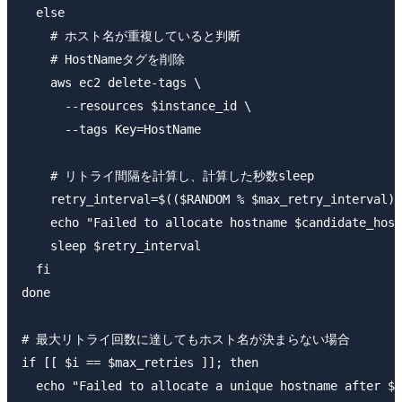
  else

    # ホスト名が重複していると判断

    # HostNameタグを削除

    aws ec2 delete-tags \

      --resources $instance_id \

      --tags Key=HostName

    # リトライ間隔を計算し、計算した秒数sleep

    retry_interval=$(($RANDOM % $max_retry_interval))

    echo "Failed to allocate hostname $candidate_host
    sleep $retry_interval

  fi

done

# 最大リトライ回数に達してもホスト名が決まらない場合

if [[ $i == $max_retries ]]; then

  echo "Failed to allocate a unique hostname after $m