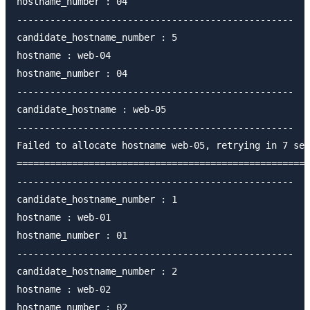
hostname_number : 04

--------------------------------------------------

candidate_hostname_number : 5

hostname : web-04

hostname_number : 04

--------------------------------------------------

candidate_hostname : web-05

--------------------------------------------------

Failed to allocate hostname web-05, retrying in 7 sec
=====================================================
--------------------------------------------------

candidate_hostname_number : 1

hostname : web-01

hostname_number : 01

--------------------------------------------------

candidate_hostname_number : 2

hostname : web-02

hostname_number : 02
