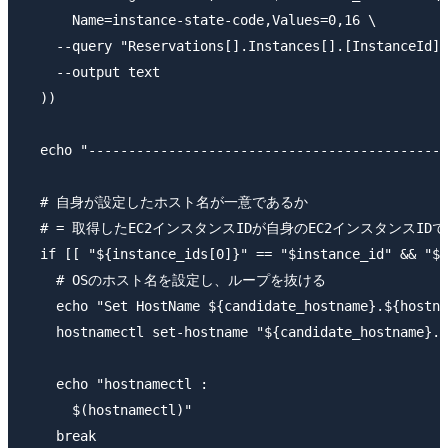
      Name=instance-state-code,Values=0,16 \

    --query "Reservations[].Instances[].[InstanceId]"
    --output text

  ))

  echo "---------------------------------------------
  # 自身が設定したホスト名が一意であるか

  # = 取得したEC2インスタンスIDが自身のEC2インスタンスID
  if [[ "${instance_ids[0]}" == "$instance_id" && "${
    # OSのホスト名を設定し、ループを抜ける

    echo "Set HostName ${candidate_hostname}.${hostna
    hostnamectl set-hostname "${candidate_hostname}.$
    echo "hostnamectl :

      $(hostnamectl)"

    break
