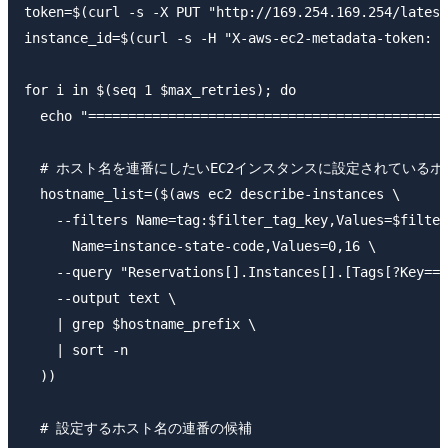
token=$(curl -s -X PUT "http://169.254.169.254/latest
instance_id=$(curl -s -H "X-aws-ec2-metadata-token: $
for i in $(seq 1 $max_retries); do

  echo "=============================================
  # ホスト名を連番にしたいEC2インスタンスに設定されているホ
  hostname_list=($(aws ec2 describe-instances \

    --filters Name=tag:$filter_tag_key,Values=$filter
      Name=instance-state-code,Values=0,16 \

    --query "Reservations[].Instances[].[Tags[?Key=='
    --output text \

    | grep $hostname_prefix \

    | sort -n

  ))

  # 設定するホスト名の連番の候補
