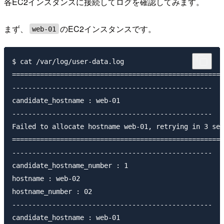
各EC2インスタンスに接続してログを確認してみます。
まず、
のEC2インスタンスです。
web-01
$ cat /var/log/user-data.log

=====================================================
--------------------------------------------------

candidate_hostname : web-01

--------------------------------------------------

Failed to allocate hostname web-01, retrying in 3 sec
=====================================================
--------------------------------------------------

candidate_hostname_number : 1

hostname : web-02

hostname_number : 02

--------------------------------------------------

candidate_hostname : web-01
