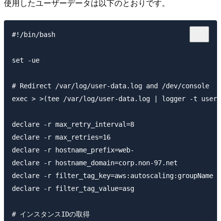
使用したユーザーデータは以下のとおりです。
#!/bin/bash

set -ue

# Redirect /var/log/user-data.log and /dev/console

exec > >(tee /var/log/user-data.log | logger -t user-
declare -r max_retry_interval=8           
declare -r max_retries=16                       
declare -r hostname_prefix=web-                
declare -r hostname_domain=corp.non-97.net      
declare -r filter_tag_key=aws:autoscaling
declare -r filter_tag_value=asg          
# インスタンスIDの取得
