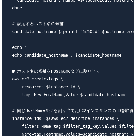
    candidate_hostname_number=$(($candidate_hostname_
  done

  # 設定するホスト名の候補

  candidate_hostname=$(printf "%s%02d" $hostname_pref
  echo "---------------------------------------------
  echo candidate_hostname : $candidate_hostname

  # ホスト名の候補をHostNameタグに割り当て

  aws ec2 create-tags \

    --resources $instance_id \

    --tags Key=HostName,Value=$candidate_hostname

  # 同じHostNameタグを割り当てたEC2インスタンスのIDを取得

  instance_ids=($(aws ec2 describe-instances \

    --filters Name=tag:$filter_tag_key,Values=$filter
      Name=tag:HostName,Values=$candidate_hostname \
