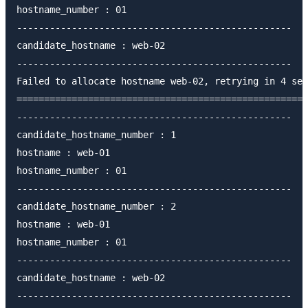
hostname_number : 01

--------------------------------------------------

candidate_hostname : web-02

--------------------------------------------------

Failed to allocate hostname web-02, retrying in 4 sec
=====================================================
--------------------------------------------------

candidate_hostname_number : 1

hostname : web-01

hostname_number : 01

--------------------------------------------------

candidate_hostname_number : 2

hostname : web-01

hostname_number : 01

--------------------------------------------------

candidate_hostname : web-02

--------------------------------------------------
