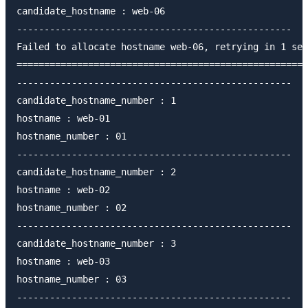
candidate_hostname : web-06

--------------------------------------------------

Failed to allocate hostname web-06, retrying in 1 sec
=====================================================
--------------------------------------------------

candidate_hostname_number : 1

hostname : web-01

hostname_number : 01

--------------------------------------------------

candidate_hostname_number : 2

hostname : web-02

hostname_number : 02

--------------------------------------------------

candidate_hostname_number : 3

hostname : web-03

hostname_number : 03

--------------------------------------------------
