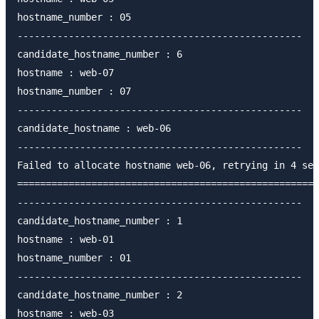
hostname_number : 05

--------------------------------------------------

candidate_hostname_number : 6

hostname : web-07

hostname_number : 07

--------------------------------------------------

candidate_hostname : web-06

--------------------------------------------------

Failed to allocate hostname web-06, retrying in 4 sec
=====================================================
--------------------------------------------------

candidate_hostname_number : 1

hostname : web-01

hostname_number : 01

--------------------------------------------------

candidate_hostname_number : 2

hostname : web-03
