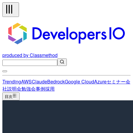
produced by Classmethod
Trending
AWS
Claude
Bedrock
Google Cloud
Azure
セミナー
会
社説明会
勉強会
事例
採用
目次