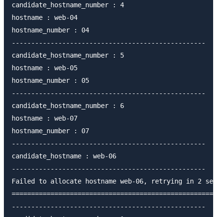
candidate_hostname_number : 4

hostname : web-04

hostname_number : 04

--------------------------------------------------

candidate_hostname_number : 5

hostname : web-05

hostname_number : 05

--------------------------------------------------

candidate_hostname_number : 6

hostname : web-07

hostname_number : 07

--------------------------------------------------

candidate_hostname : web-06

--------------------------------------------------

Failed to allocate hostname web-06, retrying in 2 sec
=====================================================
--------------------------------------------------
