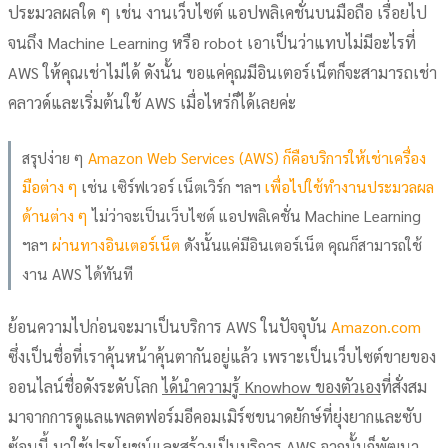
ประมวลผลใด ๆ เช่น งานเว็บไซต์ แอปพลิเคชั่นบนมือถือ เรื่อยไป
จนถึง Machine Learning หรือ robot เอาเป็นว่าแทบไม่มีอะไรที่
AWS ให้คุณเช่าไม่ได้ ดังนั้น ขอแค่คุณมีอินเตอร์เน็ตก็จะสามารถเช่า
คลาวด์และเริ่มต้นใช้ AWS เมื่อไหร่ก็ได้เลยค่ะ
สรุปง่าย ๆ
Amazon Web Services (AWS) ก็คือบริการให้เช่าเครื่อง
มือต่าง ๆ
เช่น เซิร์ฟเวอร์ เน็ตเวิร์ก ฯลฯ
เพื่อไปใช้ทำงานประมวลผล
ด้านต่าง ๆ
ไม่ว่าจะเป็นเว็บไซต์ แอปพลิเคชั่น Machine Learning
ฯลฯ
ผ่านทางอินเตอร์เน็ต
ดังนั้นแค่มีอินเตอร์เน็ต คุณก็สามารถใช้
งาน AWS ได้ทันที
ย้อนความไปก่อนจะมาเป็นบริการ AWS ในปัจจุบัน
Amazon.com
ซึ่งเป็นชื่อที่เราคุ้นหน้าคุ้นตากันอยู่แล้ว เพราะเป็นเว็บไซต์ขายของ
ออนไลน์ชื่อดังระดับโลก
ได้นำความรู้ Knowhow ของตัวเอง
ที่สั่งสม
มาจากการดูแลแพลตฟอร์มอีคอมเมิร์ซขนาดยักษ์ที่ยุ่งยากและซับ
ซ้อนนี้
มาใช้ประโยชน์และสร้างเป็นบริการ AWS
จากนั้นก็พัฒนา