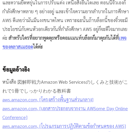
และความยืดหยุ่นในการปรับแต่ง เหนือสิ่งอื่นใดเลย ตอนนี้จิ๋วเองก็
กำลังศึกษาหลาย ๆ อย่างอยู่ และเข้าใจความยากลำบากในการศึกษา
AWS ดีเลยว่ามันมึนงงขนาดไหน เพราะฉะนั้นถ้าบล็อกนี้ของจิ๋วจะมี
ประโยชน์กับคนหัวอกเดียวกันที่กำลังศึกษา AWS อยู่ก็จะดีใจมากเลย
ค่ะ
สำหรับใครที่อยากพูดคุยหรือคอมเมนท์บล็อกก็มาคุยกันได้ที่
เพจ
ของคลาสเมธอด
ได้ค่ะ
ข้อมูลอ้างอิง
หนังสือ 図解即戦力Amazon Web Servicesのしくみと技術がこ
れで1冊でしっかりわかる教科書
aws.amazon.com, [โครงสร้างพื้นฐานส่วนกลาง]
aws.amazon.com, [เอกสารประกอบจากงาน AWSome Day Online
Conference]
aws.amazon.com, [โปรแกรมการปฏิบัติตามข้อกำหนดของ AWS]