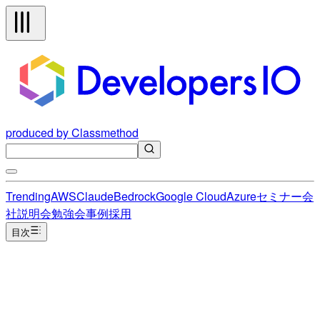
produced by Classmethod
Trending
AWS
Claude
Bedrock
Google Cloud
Azure
セミナー
会
社説明会
勉強会
事例
採用
目次