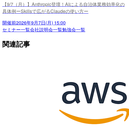
【9/7（月）】Anthropic登壇！AIによる自治体業務効率化の
具体例ーSkillsで広がるClaudeの使い方ー
開催前
2026年9月7日(月) 15:00
セミナー一覧
会社説明会一覧
勉強会一覧
関連記事