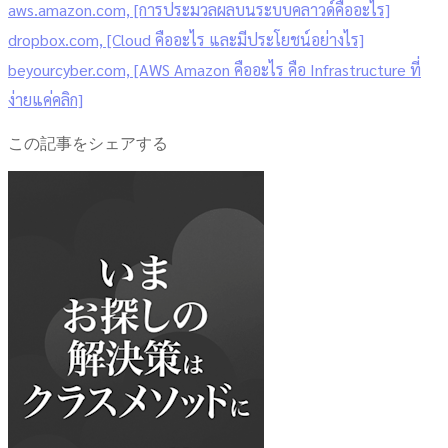
aws.amazon.com, [การประมวลผลบนระบบคลาวด์คืออะไร]
dropbox.com, [Cloud คืออะไร และมีประโยชน์อย่างไร]
beyourcyber.com, [AWS Amazon คืออะไร คือ Infrastructure ที่
ง่ายแค่คลิก]
この記事をシェアする