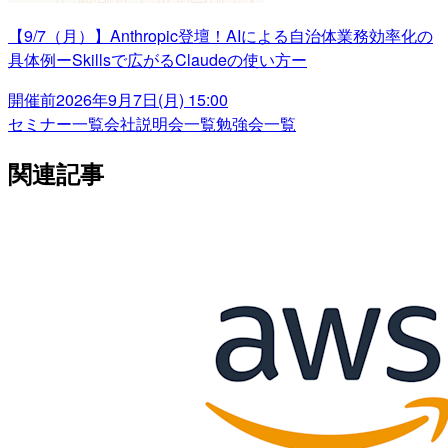
【9/7（月）】Anthropic登壇！AIによる自治体業務効率化の
具体例ーSkillsで広がるClaudeの使い方ー
開催前
2026年9月7日(月) 15:00
セミナー一覧
会社説明会一覧
勉強会一覧
関連記事