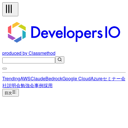
produced by Classmethod
Trending
AWS
Claude
Bedrock
Google Cloud
Azure
セミナー
会
社説明会
勉強会
事例
採用
目次