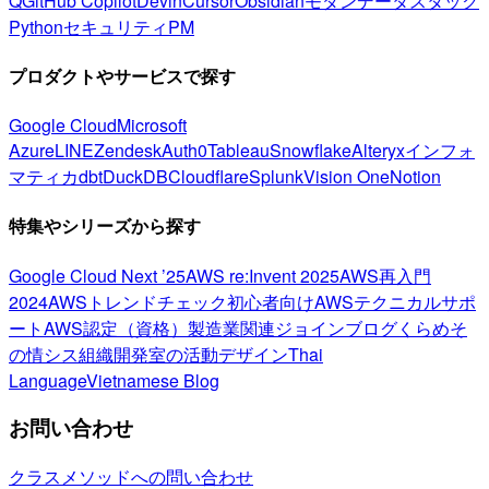
Q
GitHub Copilot
Devin
Cursor
Obsidian
モダンデータスタック
Python
セキュリティ
PM
プロダクトやサービスで探す
Google Cloud
Microsoft
Azure
LINE
Zendesk
Auth0
Tableau
Snowflake
Alteryx
インフォ
マティカ
dbt
DuckDB
Cloudflare
Splunk
Vision One
Notion
特集やシリーズから探す
Google Cloud Next ’25
AWS re:Invent 2025
AWS再入門
2024
AWSトレンドチェック
初心者向け
AWSテクニカルサポ
ート
AWS認定（資格）
製造業関連
ジョインブログ
くらめそ
の情シス
組織開発室の活動
デザイン
Thai
Language
Vietnamese Blog
お問い合わせ
クラスメソッドへの問い合わせ