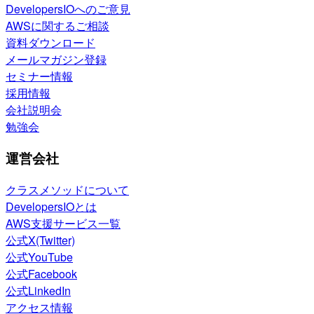
DevelopersIOへのご意見
AWSに関するご相談
資料ダウンロード
メールマガジン登録
セミナー情報
採用情報
会社説明会
勉強会
運営会社
クラスメソッドについて
DevelopersIOとは
AWS支援サービス一覧
公式X(Twitter)
公式YouTube
公式Facebook
公式LinkedIn
アクセス情報