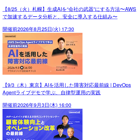
【8/25（火）札幌】生成AIを“会社の武器”にする方法〜AWS
で加速するデータ分析と、安全に導入する仕組み〜
開催前
2026年8月25日(火) 17:30
【9/3（木）東京】AIを活用した障害対応最前線 | DevOps
Agentライブデモで学ぶ、自律型運用の実践
開催前
2026年9月3日(木) 16:00