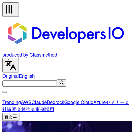
produced by Classmethod
Original
English
Trending
AWS
Claude
Bedrock
Google Cloud
Azure
セミナー
会
社説明会
勉強会
事例
採用
目次