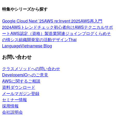
特集やシリーズから探す
Google Cloud Next ’25
AWS re:Invent 2025
AWS再入門
2024
AWSトレンドチェック
初心者向け
AWSテクニカルサポ
ート
AWS認定（資格）
製造業関連
ジョインブログ
くらめそ
の情シス
組織開発室の活動
デザイン
Thai
Language
Vietnamese Blog
お問い合わせ
クラスメソッドへの問い合わせ
DevelopersIOへのご意見
AWSに関するご相談
資料ダウンロード
メールマガジン登録
セミナー情報
採用情報
会社説明会