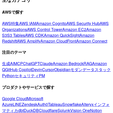
AWSで探す
AWS特集
AWS IAM
Amazon Cognito
AWS Security Hub
AWS
Organizations
AWS Control Tower
Amazon EC2
Amazon
S3
S3 Tables
AWS CDK
Amazon QuickSight
Amazon
Redshift
AWS Amplify
Amazon CloudFront
Amazon Connect
注目のテーマ
生成AI
MCP
ChatGPT
Claude
Amazon Bedrock
RAG
Amazon
Q
GitHub Copilot
Devin
Cursor
Obsidian
モダンデータスタック
Python
セキュリティ
PM
プロダクトやサービスで探す
Google Cloud
Microsoft
Azure
LINE
Zendesk
Auth0
Tableau
Snowflake
Alteryx
インフォ
マティカ
dbt
DuckDB
Cloudflare
Splunk
Vision One
Notion