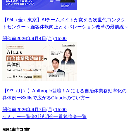
【9/4（金）東京】AIチームメイトが変える次世代コンタク
トセンター～顧客体験向上とオペレーション改革の最前線～
開催前
2026年9月4日(金) 15:00
【9/7（月）】Anthropic登壇！AIによる自治体業務効率化の
具体例ーSkillsで広がるClaudeの使い方ー
開催前
2026年9月7日(月) 15:00
セミナー一覧
会社説明会一覧
勉強会一覧
関連記事