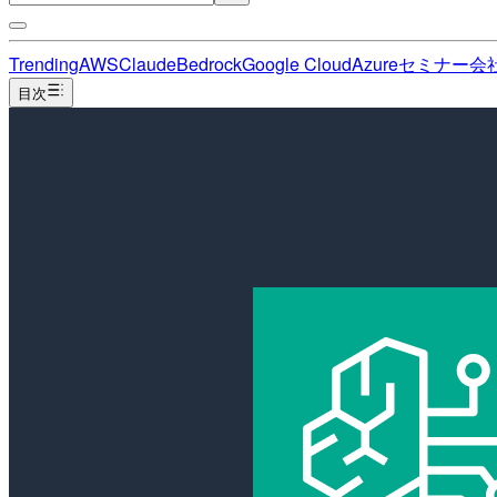
Trending
AWS
Claude
Bedrock
Google Cloud
Azure
セミナー
会
目次