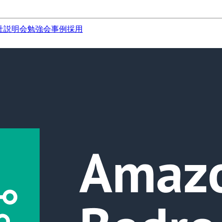
社説明会
勉強会
事例
採用