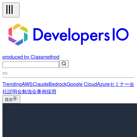
produced by Classmethod
Trending
AWS
Claude
Bedrock
Google Cloud
Azure
セミナー
会
社説明会
勉強会
事例
採用
目次