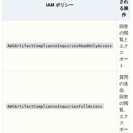
され
IAM ポリシー
る操
作
回答
の閲
覧と
エク
AWSArtifactComplianceInquiriesReadOnlyAccess
ス
ポー
ト
質問
の送
信、
回答
の閲
AWSArtifactComplianceInquiriesFullAccess
覧、
エク
ス
ポー