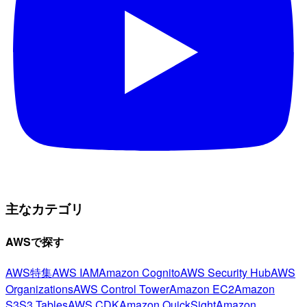
主なカテゴリ
AWSで探す
AWS特集
AWS IAM
Amazon Cognito
AWS Security Hub
AWS
Organizations
AWS Control Tower
Amazon EC2
Amazon
S3
S3 Tables
AWS CDK
Amazon QuickSight
Amazon