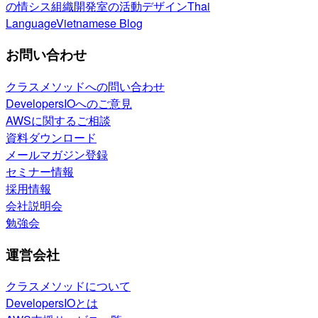
の情シス
組織開発室の活動
デザイン
Thai
Language
Vietnamese Blog
お問い合わせ
クラスメソッドへの問い合わせ
DevelopersIOへのご意見
AWSに関するご相談
資料ダウンロード
メールマガジン登録
セミナー情報
採用情報
会社説明会
勉強会
運営会社
クラスメソッドについて
DevelopersIOとは