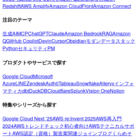
Redshift
AWS Amplify
Amazon CloudFront
Amazon Connect
注目のテーマ
生成AI
MCP
ChatGPT
Claude
Amazon Bedrock
RAG
Amazon
Q
GitHub Copilot
Devin
Cursor
Obsidian
モダンデータスタック
Python
セキュリティ
PM
プロダクトやサービスで探す
Google Cloud
Microsoft
Azure
LINE
Zendesk
Auth0
Tableau
Snowflake
Alteryx
インフォ
マティカ
dbt
DuckDB
Cloudflare
Splunk
Vision One
Notion
特集やシリーズから探す
Google Cloud Next ’25
AWS re:Invent 2025
AWS再入門
2024
AWSトレンドチェック
初心者向け
AWSテクニカルサポ
ート
AWS認定（資格）
製造業関連
ジョインブログ
くらめそ