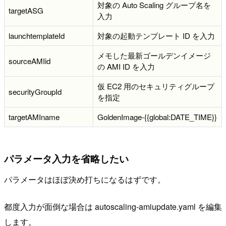
対象の Auto Scaling グループ名を
targetASG
入力
launchtemplateId
対象の起動テンプレート ID を入力
メモした最新ゴールデンイメージ
sourceAMIid
の AMI ID を入力
仮 EC2 用のセキュリティグループ
securityGroupId
を指定
targetAMIname
GoldenImage-{{global:DATE_TIME}}
パラメータ入力を省略したい
パラメータはほぼ決め打ちになるはずです。
都度入力が面倒な場合は autoscaling-amiupdate.yaml を編集
します。