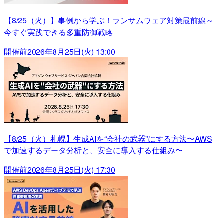
【8/25（火）】事例から学ぶ！ランサムウェア対策最前線～
今すぐ実践できる多重防御戦略
開催前
2026年8月25日(火) 13:00
【8/25（火）札幌】生成AIを“会社の武器”にする方法〜AWS
で加速するデータ分析と、安全に導入する仕組み〜
開催前
2026年8月25日(火) 17:30