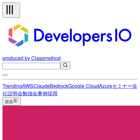
produced by Classmethod
Trending
AWS
Claude
Bedrock
Google Cloud
Azure
セミナー
会
社説明会
勉強会
事例
採用
目次