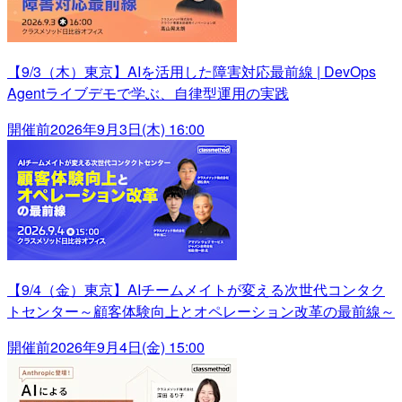
【9/3（木）東京】AIを活用した障害対応最前線 | DevOps
Agentライブデモで学ぶ、自律型運用の実践
開催前
2026年9月3日(木) 16:00
【9/4（金）東京】AIチームメイトが変える次世代コンタク
トセンター～顧客体験向上とオペレーション改革の最前線～
開催前
2026年9月4日(金) 15:00