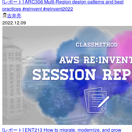
[レポート] ARC306 Multi-Region design patterns and best
practices #reinvent #reinvent2022
吉井亮
2022.12.09
[レポート] ENT213 How to migrate, modernize, and grow