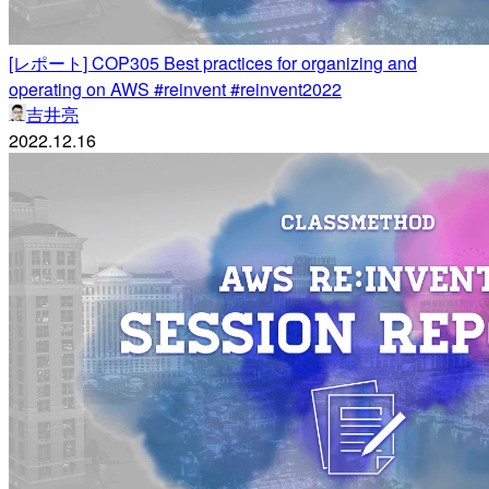
[レポート] COP305 Best practices for organizing and
operating on AWS #reinvent #reinvent2022
吉井亮
2022.12.16