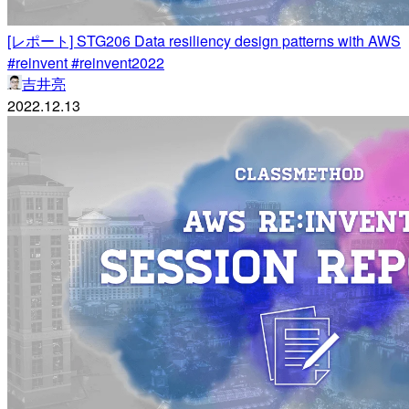
[レポート] STG206 Data resiliency design patterns with AWS
#reinvent #reinvent2022
吉井亮
2022.12.13