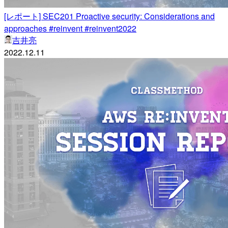
[レポート] SEC201 Proactive security: Considerations and
approaches #reinvent #reinvent2022
吉井亮
2022.12.11