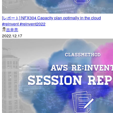
[レポート] NFX304 Capacity plan optimally in the cloud
#reinvent #reinvent2022
吉井亮
2022.12.17