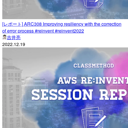
[レポート] ARC308 Improving resiliency with the correction
of error process #reinvent #reinvent2022
吉井亮
2022.12.19