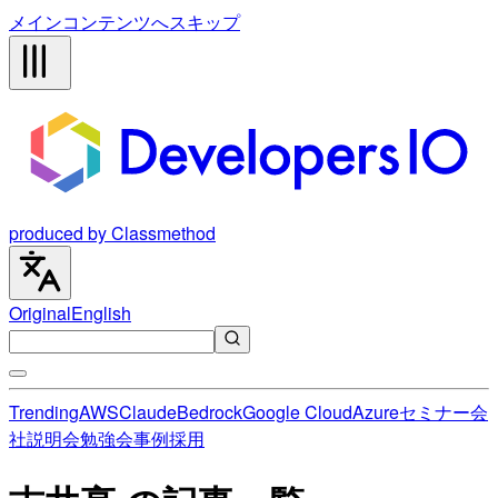
メインコンテンツへスキップ
produced by Classmethod
Original
English
Trending
AWS
Claude
Bedrock
Google Cloud
Azure
セミナー
会
社説明会
勉強会
事例
採用