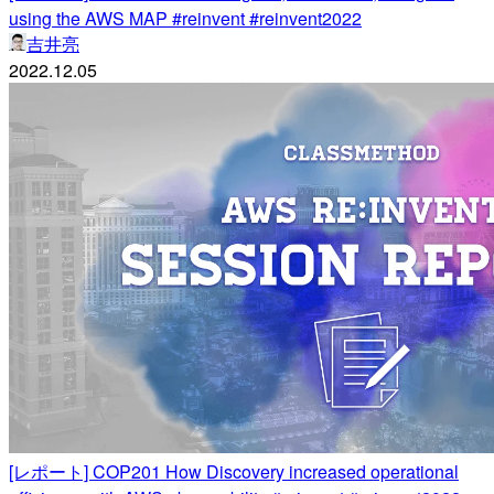
using the AWS MAP #reinvent #reinvent2022
吉井亮
2022.12.05
[レポート] COP201 How Discovery increased operational