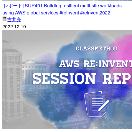
[レポート] SUP401 Building resilient multi-site workloads
using AWS global services #reinvent #reinvent2022
吉井亮
2022.12.10