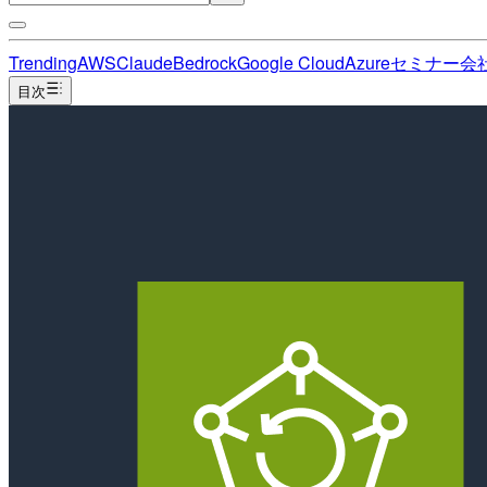
Trending
AWS
Claude
Bedrock
Google Cloud
Azure
セミナー
会
目次