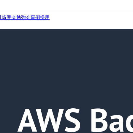
社説明会
勉強会
事例
採用