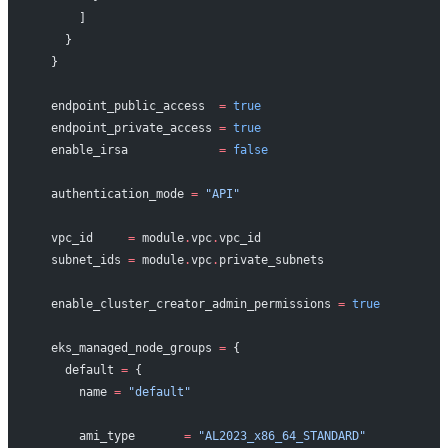
      ]
    }
  }
  endpoint_public_access
  =
 true
  endpoint_private_access
 =
 true
  enable_irsa
             =
 false
  authentication_mode
 =
 "API"
  vpc_id
     =
 module
.
vpc
.
vpc_id
  subnet_ids
 =
 module
.
vpc
.
private_subnets
  enable_cluster_creator_admin_permissions
 =
 true
  eks_managed_node_groups
 =
 {
    default 
=
 {
      name 
=
 "default"
      ami_type       
=
 "AL2023_x86_64_STANDARD"