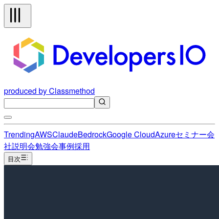
produced by Classmethod
Trending
AWS
Claude
Bedrock
Google Cloud
Azure
セミナー
会
社説明会
勉強会
事例
採用
目次