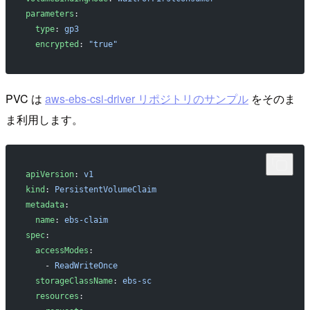
parameters
:
  type
: 
gp3
  encrypted
: 
"true"
PVC は
aws-ebs-csi-driver リポジトリのサンプル
をそのま
ま利用します。
apiVersion
: 
v1
kind
: 
PersistentVolumeClaim
metadata
:
  name
: 
ebs-claim
spec
:
  accessModes
:
    - 
ReadWriteOnce
  storageClassName
: 
ebs-sc
  resources
: