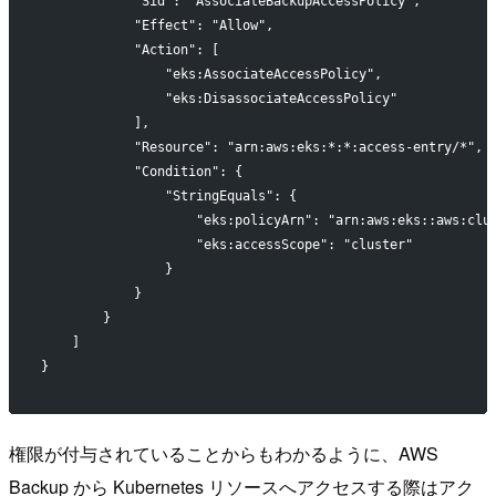
            "Sid": "AssociateBackupAccessPolicy",
            "Effect": "Allow",
            "Action": [
                "eks:AssociateAccessPolicy",
                "eks:DisassociateAccessPolicy"
            ],
            "Resource": "arn:aws:eks:*:*:access-entry/*",
            "Condition": {
                "StringEquals": {
                    "eks:policyArn": "arn:aws:eks::aws:clu
                    "eks:accessScope": "cluster"
                }
            }
        }
    ]
}
権限が付与されていることからもわかるように、AWS
Backup から Kubernetes リソースへアクセスする際はアク