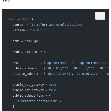
module
 "vpc"
 {
  source
  =
 "terraform-aws-modules/vpc/aws"
  version
 =
 "~> 6.0.1"
  name
 =
 "eks-vpc"
  cidr
 =
 "10.0.0.0/16"
  azs
             =
 [
"ap-northeast-1a"
, 
"ap-northeast-1c"
,
  public_subnets
  =
 [
"10.0.0.0/24"
, 
"10.0.1.0/24"
, 
"10.0.2
  private_subnets
 =
 [
"10.0.100.0/24"
, 
"10.0.101.0/24"
, 
"10
  enable_nat_gateway
 =
 true
  single_nat_gateway
 =
 true
  public_subnet_tags
 =
 {
    "kubernetes.io/role/elb"
 =
 1
  }