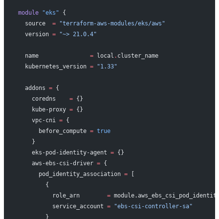
module
 "eks"
 {
  source
  =
 "terraform-aws-modules/eks/aws"
  version
 =
 "~> 21.0.4"
  name
               =
 local
.
cluster_name
  kubernetes_version
 =
 "1.33"
  addons
 =
 {
    coredns    
=
 {}
    kube-proxy 
=
 {}
    vpc-cni 
=
 {
      before_compute 
=
 true
    }
    eks-pod-identity-agent 
=
 {}
    aws-ebs-csi-driver 
=
 {
      pod_identity_association 
=
 [
        {
          role_arn        
=
 module.aws_ebs_csi_pod_identit
          service_account 
=
 "ebs-csi-controller-sa"
        }