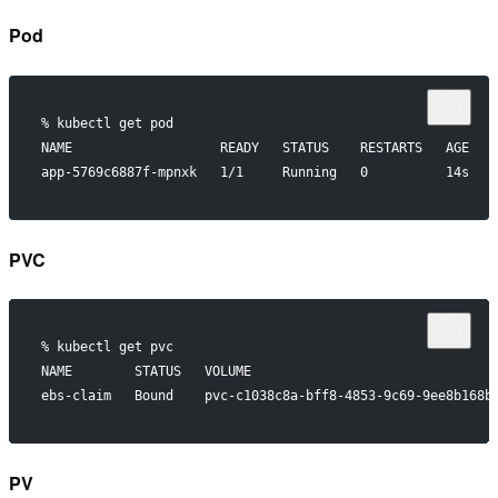
Pod
% kubectl get pod
NAME                   READY   STATUS    RESTARTS   AGE
app-5769c6887f-mpnxk   1/1     Running   0          14s
PVC
% kubectl get pvc
NAME        STATUS   VOLUME                               
ebs-claim   Bound    pvc-c1038c8a-bff8-4853-9c69-9ee8b168b
PV