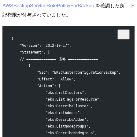
AWSBackupServiceRolePolicyForBackup
を確認した所、下
記権限が付与されていました。
{
    "Version": "2012-10-17",
    "Statement": [
    // ============== 省略 ==============
        {
            "Sid": "EKSClusterConfigurationBackup",
            "Effect": "Allow",
            "Action": [
                "eks:ListClusters",
                "eks:ListTagsForResource",
                "eks:DescribeCluster",
                "eks:ListAddons",
                "eks:DescribeAddon",
                "eks:ListNodegroups",
                "eks:DescribeNodegroup",