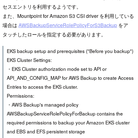
セスエントリを利用するようです。
また、Mountpoint for Amazon S3 CSI driver を利用している
場合は
AWSBackupServiceRolePolicyForS3Backup
をア
タッチしたロールを指定する必要があります。
EKS backup setup and prerequisites ("Before you backup")
EKS Cluster Settings:
・EKS Cluster authorization mode set to API or
API_AND_CONFIG_MAP for AWS Backup to create Access
Entries to access the EKS cluster.
Permissions:
・AWS Backup's managed policy
AWSBackupServiceRolePolicyForBackup contains the
required permissions to backup your Amazon EKS cluster
and EBS and EFS persistent storage