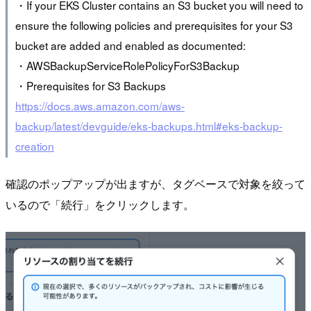
・If your EKS Cluster contains an S3 bucket you will need to
ensure the following policies and prerequisites for your S3
bucket are added and enabled as documented:
・AWSBackupServiceRolePolicyForS3Backup
・Prerequisites for S3 Backups
https://docs.aws.amazon.com/aws-
backup/latest/devguide/eks-backups.html#eks-backup-
creation
確認のポップアップが出ますが、タグベースで対象を絞って
いるので「続行」をクリックします。