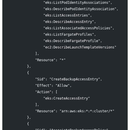
                "eks:ListPodIdentityAssociations",
                "eks:DescribePodIdentityAssociation",
                "eks:ListAccessEntries",
                "eks:DescribeAccessEntry",
                "eks:ListAssociatedAccessPolicies",
                "eks:ListFargateProfiles",
                "eks:DescribeFargateProfile",
                "ec2:DescribeLaunchTemplateVersions"
            ],
            "Resource": "*"
        },
        {
            "Sid": "CreateBackupAccessEntry",
            "Effect": "Allow",
            "Action": [
                "eks:CreateAccessEntry"
            ],
            "Resource": "arn:aws:eks:*:*:cluster/*"
        },
        {