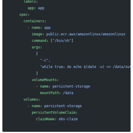
      labels
:
        app
: 
app
    spec
:
      containers
:
        - 
name
: 
app
          image
: 
public.ecr.aws/amazonlinux/amazonlinux
          command
: [
"/bin/sh"
]
          args
:
            [
              "-c"
,
              "while true; do echo $(date -u) >> /data/out
            ]
          volumeMounts
:
            - 
name
: 
persistent-storage
              mountPath
: 
/data
      volumes
:
        - 
name
: 
persistent-storage
          persistentVolumeClaim
:
            claimName
: 
ebs-claim