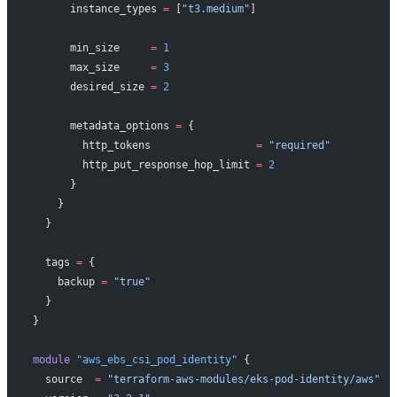
      instance_types 
=
 [
"t3.medium"
]
      min_size     
=
 1
      max_size     
=
 3
      desired_size 
=
 2
      metadata_options 
=
 {
        http_tokens                 
=
 "required"
        http_put_response_hop_limit 
=
 2
      }
    }
  }
  tags
 =
 {
    backup 
=
 "true"
  }
}
module
 "aws_ebs_csi_pod_identity"
 {
  source
  =
 "terraform-aws-modules/eks-pod-identity/aws"