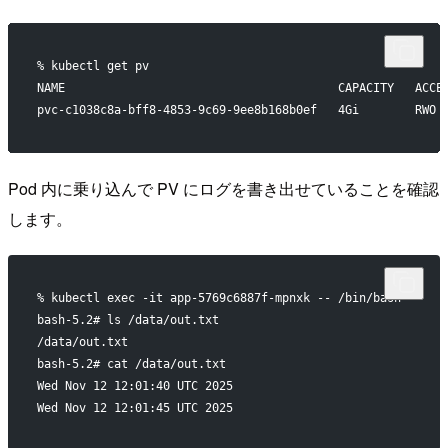
% kubectl get pv
NAME                                       CAPACITY   ACCE
pvc-c1038c8a-bff8-4853-9c69-9ee8b168b0ef   4Gi        RWO 
Pod 内に乗り込んで PV にログを書き出せていることを確認
します。
% kubectl exec -it app-5769c6887f-mpnxk -- /bin/bash
bash-5.2# ls /data/out.txt
/data/out.txt
bash-5.2# cat /data/out.txt
Wed Nov 12 12:01:40 UTC 2025
Wed Nov 12 12:01:45 UTC 2025