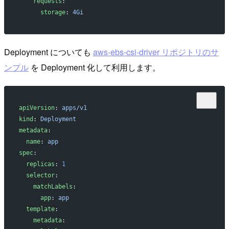
    requests
:
      storage
: 
4Gi
Deployment についても
aws-ebs-csi-driver リポジトリのサ
ンプル
を Deployment 化して利用します。
apiVersion
: 
apps/v1
kind
: 
Deployment
metadata
:
  name
: 
app
spec
:
  replicas
: 
1
  selector
:
    matchLabels
:
      app
: 
app
  template
:
    metadata
: