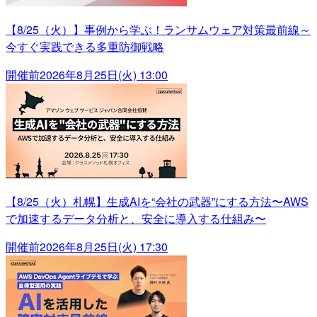
【8/25（火）】事例から学ぶ！ランサムウェア対策最前線～
今すぐ実践できる多重防御戦略
開催前
2026年8月25日(火) 13:00
【8/25（火）札幌】生成AIを“会社の武器”にする方法〜AWS
で加速するデータ分析と、安全に導入する仕組み〜
開催前
2026年8月25日(火) 17:30