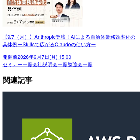
【9/7（月）】Anthropic登壇！AIによる自治体業務効率化の
具体例ーSkillsで広がるClaudeの使い方ー
開催前
2026年9月7日(月) 15:00
セミナー一覧
会社説明会一覧
勉強会一覧
関連記事