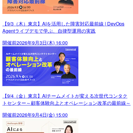
【9/3（木）東京】AIを活用した障害対応最前線 | DevOps
Agentライブデモで学ぶ、自律型運用の実践
開催前
2026年9月3日(木) 16:00
【9/4（金）東京】AIチームメイトが変える次世代コンタク
トセンター～顧客体験向上とオペレーション改革の最前線～
開催前
2026年9月4日(金) 15:00