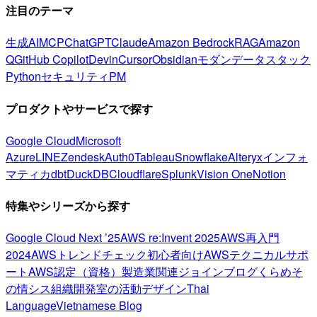
注目のテーマ
生成AI
MCP
ChatGPT
Claude
Amazon Bedrock
RAG
Amazon
Q
GitHub Copilot
Devin
Cursor
Obsidian
モダンデータスタック
Python
セキュリティ
PM
プロダクトやサービスで探す
Google Cloud
Microsoft
Azure
LINE
Zendesk
Auth0
Tableau
Snowflake
Alteryx
インフォ
マティカ
dbt
DuckDB
Cloudflare
Splunk
Vision One
Notion
特集やシリーズから探す
Google Cloud Next ’25
AWS re:Invent 2025
AWS再入門
2024
AWSトレンドチェック
初心者向け
AWSテクニカルサポ
ート
AWS認定（資格）
製造業関連
ジョインブログ
くらめそ
の情シス
組織開発室の活動
デザイン
Thai
Language
Vietnamese Blog