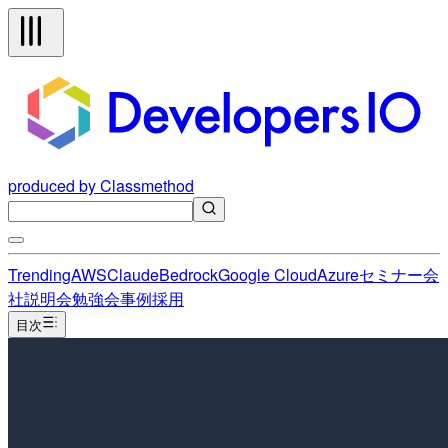
produced by Classmethod
Trending
AWS
Claude
Bedrock
Google Cloud
Azure
セミナー
会
社説明会
勉強会
事例
採用
目次