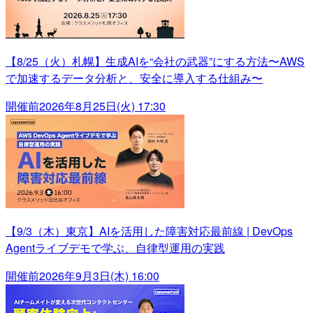
【8/25（火）札幌】生成AIを“会社の武器”にする方法〜AWS
で加速するデータ分析と、安全に導入する仕組み〜
開催前
2026年8月25日(火) 17:30
【9/3（木）東京】AIを活用した障害対応最前線 | DevOps
Agentライブデモで学ぶ、自律型運用の実践
開催前
2026年9月3日(木) 16:00