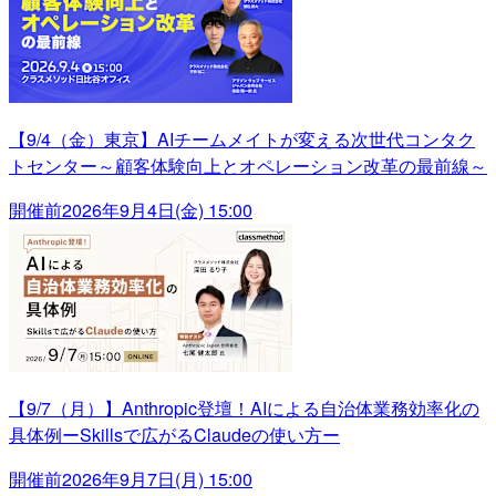
【9/4（金）東京】AIチームメイトが変える次世代コンタク
トセンター～顧客体験向上とオペレーション改革の最前線～
開催前
2026年9月4日(金) 15:00
【9/7（月）】Anthropic登壇！AIによる自治体業務効率化の
具体例ーSkillsで広がるClaudeの使い方ー
開催前
2026年9月7日(月) 15:00