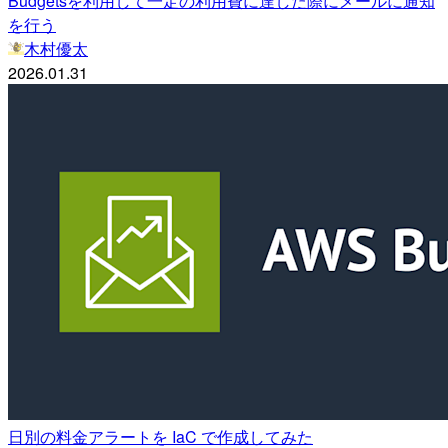
Budgetsを利用して一定の利用費に達した際にメールに通知
を行う
木村優太
2026.01.31
日別の料金アラートを IaC で作成してみた