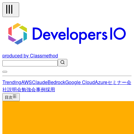
produced by Classmethod
Trending
AWS
Claude
Bedrock
Google Cloud
Azure
セミナー
会
社説明会
勉強会
事例
採用
目次