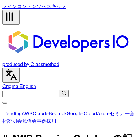
メインコンテンツへスキップ
produced by Classmethod
Original
English
Trending
AWS
Claude
Bedrock
Google Cloud
Azure
セミナー
会
社説明会
勉強会
事例
採用