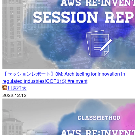
【セッションレポート】3M: Architecting for innovation in
regulated industries(COP315) #reinvent
川原征大
2022.12.12