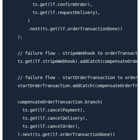
          ts.get(lf.confirmOrder), 

          ts.get(lf.requestDelivery),

        )

        .next(ts.get(lf.orderTransactionDone))

    );

    // failure flow - stripeWebhook to orderTransacti
    ts.get(lf.stripeWebhook).addCatch(compensateOrder
    // failure flow - startOrderTransaction to orderT
    startOrderTransaction.addCatch(compensateOrderTra
    compensateOrderTransaction.branch(

      ts.get(lf.cancelPayment), 

      ts.get(lf.cancelDelivery), 

      ts.get(lf.cancelOrder),

    ).next(ts.get(lf.orderTransactionDone))
