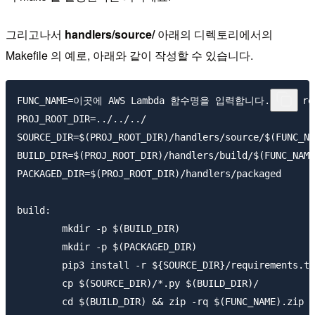
그리고나서
handlers/source/
아래의 디렉토리에서의
Makefile 의 예로, 아래와 같이 작성할 수 있습니다.
FUNC_NAME=이곳에 AWS Lambda 함수명을 입력합니다. (예: reque
PROJ_ROOT_DIR=../../../

SOURCE_DIR=$(PROJ_ROOT_DIR)/handlers/source/$(FUNC_NA
BUILD_DIR=$(PROJ_ROOT_DIR)/handlers/build/$(FUNC_NAME
PACKAGED_DIR=$(PROJ_ROOT_DIR)/handlers/packaged

build:

	mkdir -p $(BUILD_DIR)

	mkdir -p $(PACKAGED_DIR)

	pip3 install -r ${SOURCE_DIR}/requirements.txt --target=$(BUILD_DIR)

	cp $(SOURCE_DIR)/*.py $(BUILD_DIR)/

	cd $(BUILD_DIR) && zip -rq $(FUNC_NAME).zip *
