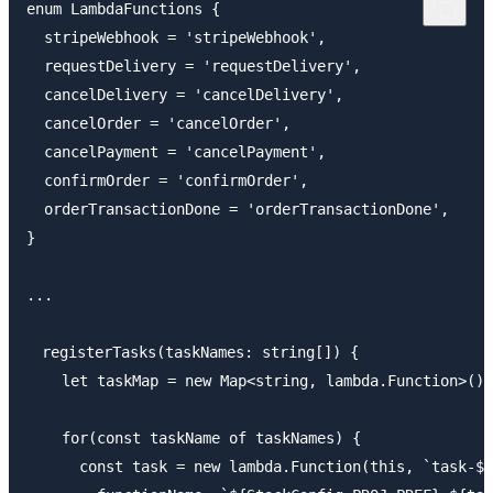
enum LambdaFunctions {

  stripeWebhook = 'stripeWebhook',

  requestDelivery = 'requestDelivery',

  cancelDelivery = 'cancelDelivery',

  cancelOrder = 'cancelOrder',

  cancelPayment = 'cancelPayment',

  confirmOrder = 'confirmOrder',

  orderTransactionDone = 'orderTransactionDone',

}

...

　registerTasks(taskNames: string[]) {

    let taskMap = new Map<string, lambda.Function>();

    for(const taskName of taskNames) {

      const task = new lambda.Function(this, `task-${