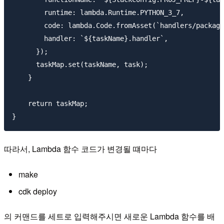
        runtime: lambda.Runtime.PYTHON_3_7,

        code: lambda.Code.fromAsset(`handlers/package
        handler: `${taskName}.handler`,

      });

      taskMap.set(taskName, task);

    }

    return taskMap;

따라서, Lambda 함수 코드가 변경될 떄마다
make
cdk deploy
의 커맨드를 세트로 입력해주시면 새로운 Lambda 함수를 배