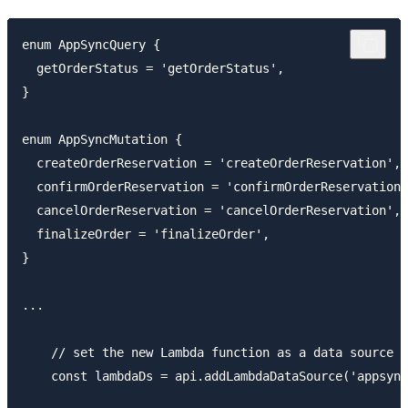
enum AppSyncQuery {

  getOrderStatus = 'getOrderStatus',

}

enum AppSyncMutation {

  createOrderReservation = 'createOrderReservation',

  confirmOrderReservation = 'confirmOrderReservation'
  cancelOrderReservation = 'cancelOrderReservation',

  finalizeOrder = 'finalizeOrder',

}

...

    // set the new Lambda function as a data source f
    const lambdaDs = api.addLambdaDataSource('appsync