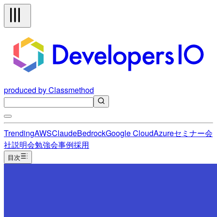
produced by Classmethod
Trending
AWS
Claude
Bedrock
Google Cloud
Azure
セミナー
会
社説明会
勉強会
事例
採用
目次