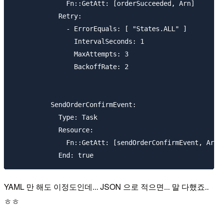
              Fn::GetAtt: [orderSucceeded, Arn]

            Retry:

              - ErrorEquals: [ "States.ALL" ]

                IntervalSeconds: 1

                MaxAttempts: 3

                BackoffRate: 2

          SendOrderConfirmEvent:

            Type: Task

            Resource:

              Fn::GetAtt: [sendOrderConfirmEvent, Arn
YAML 만 해도 이정도인데... JSON 으로 적으면... 말 다했죠..
ㅎㅎ