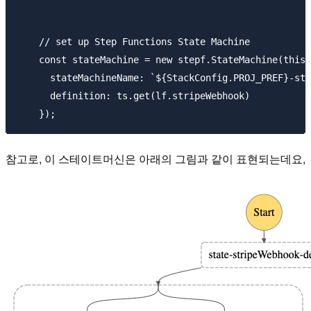
    // set up Step Functions State Machine

    const stateMachine = new stepf.StateMachine(this,
      stateMachineName: `${StackConfig.PROJ_PREF}-ste
      definition: ts.get(lf.stripeWebhook)

참고로, 이 스테이트머신은 아래의 그림과 같이 표현되는데요,