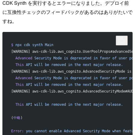
CDK Synth を実行するとエラーになりました。デプロイ前
に互換性チェックのフィードバックがあるのはありがたいで
すね。
$
 npx
 cdk
 synth
 Main
[WARNING] aws-cdk-lib.aws_cognito.UserPoolProps#advancedSe
  Advanced
 Security
 Mode
 is
 deprecated
 in
 favor
 of
 user
 po
  This
 API
 will
 be
 removed
 in
 the
 next
 major
 release.
[WARNING] aws-cdk-lib.aws_cognito.AdvancedSecurityMode is 
  Advanced
 Security
 Mode
 is
 deprecated
 in
 favor
 of
 user
 po
  This
 API
 will
 be
 removed
 in
 the
 next
 major
 release.
[WARNING] aws-cdk-lib.aws_cognito.AdvancedSecurityMode#AUD
  This
 API
 will
 be
 removed
 in
 the
 next
 major
 release.
(
中略
)
Error:
 you
 cannot
 enable
 Advanced
 Security
 Mode
 when
 featu