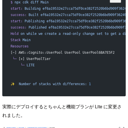
$
 npx
 cdk
 diff
 Main
start:
 Building
 ef6a19532e27cca75df0ce382f2520b6bd909f3624
success:
 Built
 ef6a19532e27cca75df0ce382f2520b6bd909f36249
start:
 Publishing
 ef6a19532e27cca75df0ce382f2520b6bd909f36
success:
 Published
 ef6a19532e27cca75df0ce382f2520b6bd909f3
Hold
 on
 while
 we
 create
 a
 read-only
 change
 set
 to
 get
 a
 di
Stack
 Main
Resources
[~] AWS::Cognito::UserPool UserPool UserPool6BA7E5F2
 └─
 [+] UserPoolTier
     └─
 LITE
✨
  Number
 of
 stacks
 with
 differences:
 1
実際にデプロイするとちゃんと機能プランが Lite に変更さ
れました。