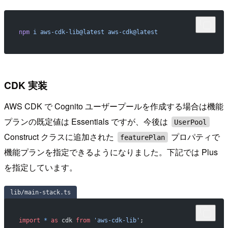
npm
 i
 aws-cdk-lib@latest
 aws-cdk@latest
CDK 実装
AWS CDK で Cognito ユーザープールを作成する場合は機能
プランの既定値は Essentials ですが、今後は
UserPool
Construct クラスに追加された
プロパティで
featurePlan
機能プランを指定できるようになりました。下記では Plus
を指定しています。
lib/main-stack.ts
import
 *
 as
 cdk 
from
 'aws-cdk-lib'
;