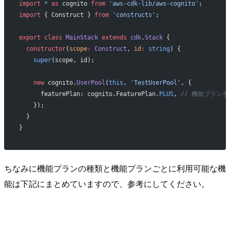
import
 *
 as
 cognito 
from
 'aws-cdk-lib/aws-cognito'
;
import
 { Construct } 
from
 'constructs'
;
export
 class
 MainStack
 extends
 cdk
.
Stack
 {
  constructor
(
scope
:
 Construct
, 
id
:
 string
) {
    super
(scope, id);
    new
 cognito.
UserPool
(
this
, 
'TestUserPool'
, {
      featurePlan: cognito.FeaturePlan.
PLUS
, 
// 機能プランを
    });
  }
}
ちなみに機能プランの種類と機能プランごとに利用可能な機
能は下記にまとめていますので、参考にしてください。