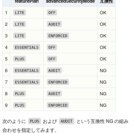
featurePlan
advancedSecurityMode
互換性
1
OK
LITE
OFF
2
OK
LITE
AUDIT
3
OK
LITE
ENFORCED
4
OK
ESSENTIALS
OFF
5
OK
PLUS
OFF
6
NG
ESSENTIALS
AUDIT
7
NG
ESSENTIALS
ENFORCED
8
NG
PLUS
AUDIT
9
NG
PLUS
ENFORCED
次のように
および
という互換性 NG の組み
PLUS
AUDIT
合わせを指定してみます。