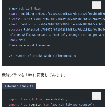
$
 npx
 cdk
 diff
 Main
start:
 Building
 c7b0979f671072304df5ac7dde1882bf0c9bb4df6d
success:
 Built
 c7b0979f671072304df5ac7dde1882bf0c9bb4df6de
start:
 Publishing
 c7b0979f671072304df5ac7dde1882bf0c9bb4df
success:
 Published
 c7b0979f671072304df5ac7dde1882bf0c9bb4d
Hold
 on
 while
 we
 create
 a
 read-only
 change
 set
 to
 get
 a
 di
Stack
 Main
There
 were
 no
 differences
✨
  Number
 of
 stacks
 with
 differences:
 0
機能プランを Lite に変更してみます。
lib/main-stack.ts
import
 *
 as
 cdk 
from
 'aws-cdk-lib'
;
import
 *
 as
 cognito 
from
 'aws-cdk-lib/aws-cognito'
;