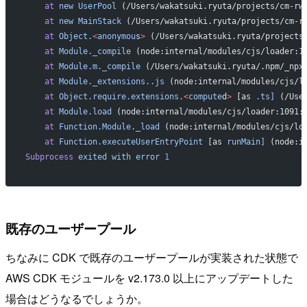
    at
 new
 UserPool
 (/Users/wakatsuki.ryuta/projects/cm-rw
    at
 new
 MainStack
 (/Users/wakatsuki.ryuta/projects/cm-r
    at
 Object.
<
anonymou
s
>
 (/Users/wakatsuki.ryuta/projects
    at
 Module._compile
 (node:internal/modules/cjs/loader:1
    at
 Module.m._compile
 (/Users/wakatsuki.ryuta/.npm/_npx
    at
 Module._extensions..js
 (node:internal/modules/cjs/l
    at
 Object.require.extensions.
<
compute
d
>
 [as 
.ts]
 (/Use
    at
 Module.load
 (node:internal/modules/cjs/loader:1091:
    at
 Function.Module._load
 (node:internal/modules/cjs/lo
    at
 Function.executeUserEntryPoint
 [as 
runMain]
 (node:i
Subprocess
 exited
 with
 error
 1
既存のユーザープール
ちなみに CDK で既存のユーザープールが実装された状態で
AWS CDK モジュールを v2.173.0 以上にアップデートした
場合はどうなるでしょうか。