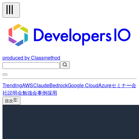
produced by Classmethod
Trending
AWS
Claude
Bedrock
Google Cloud
Azure
セミナー
会
社説明会
勉強会
事例
採用
目次