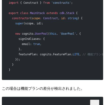
import
 { Construct } 
from
 'constructs'
;
export
 class
 MainStack
 extends
 cdk
.
Stack
 {
  constructor
(
scope
:
 Construct
, 
id
:
 string
) {
    super
(scope, id);
    new
 cognito.
UserPool
(
this
, 
'UserPool'
, {
      signInAliases: {
        email: 
true
,
      },
      featurePlan: cognito.FeaturePlan.
LITE
, 
// 機能プランを既
    });
  }
}
この場合は機能プランの差分が検出されました。