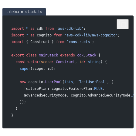
lib/main-stack.ts
import
 *
 as
 cdk 
from
 'aws-cdk-lib'
;
import
 *
 as
 cognito 
from
 'aws-cdk-lib/aws-cognito'
;
import
 { Construct } 
from
 'constructs'
;
export
 class
 MainStack
 extends
 cdk
.
Stack
 {
  constructor
(
scope
:
 Construct
, 
id
:
 string
) {
    super
(scope, id);
    new
 cognito.
UserPool
(
this
, 
'TestUserPool'
, {
      featurePlan: cognito.FeaturePlan.
PLUS
,
      advancedSecurityMode: cognito.AdvancedSecurityMode.
A
    });
  }
}