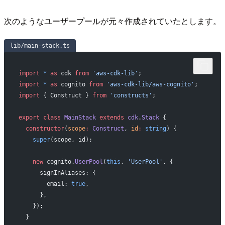
次のようなユーザープールが元々作成されていたとします。
lib/main-stack.ts
import
 *
 as
 cdk 
from
 'aws-cdk-lib'
;
import
 *
 as
 cognito 
from
 'aws-cdk-lib/aws-cognito'
;
import
 { Construct } 
from
 'constructs'
;
export
 class
 MainStack
 extends
 cdk
.
Stack
 {
  constructor
(
scope
:
 Construct
, 
id
:
 string
) {
    super
(scope, id);
    new
 cognito.
UserPool
(
this
, 
'UserPool'
, {
      signInAliases: {
        email: 
true
,
      },
    });
  }