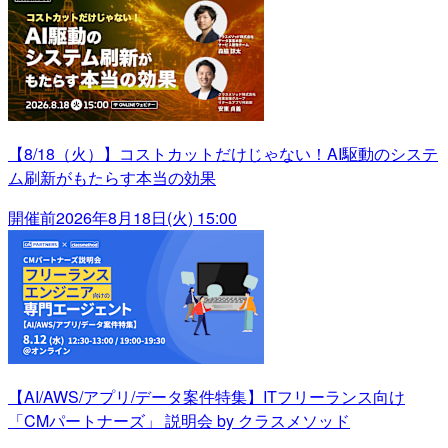
【8/18（火）】コストカットだけじゃない！AI駆動のシステ
ム刷新がもたらす本当の効果
開催前
2026年8月18日(火) 15:00
【AI/AWS/アプリ/データ案件特集】ITフリーランス向け
「CMパートナーズ」 説明会 by クラスメソッド