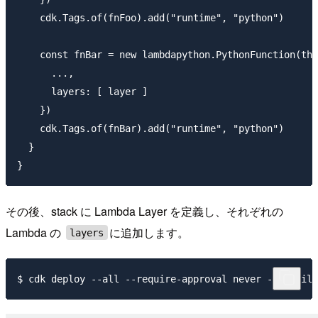
    cdk.Tags.of(fnFoo).add("runtime", "python")

    const fnBar = new lambdapython.PythonFunction(thi
      ...,

      layers: [ layer ]

    })

    cdk.Tags.of(fnBar).add("runtime", "python")

  }

その後、stack に Lambda Layer を定義し、それぞれの
Lambda の
に追加します。
layers