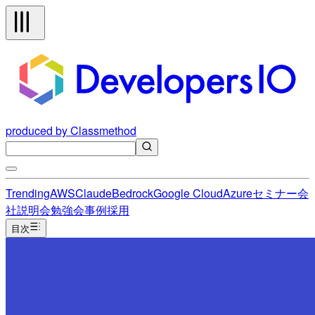
produced by Classmethod
Trending
AWS
Claude
Bedrock
Google Cloud
Azure
セミナー
会
社説明会
勉強会
事例
採用
目次