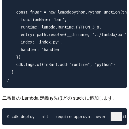
    const fnBar = new lambdapython.PythonFunction(thi
      functionName: 'bar',

      runtime: lambda.Runtime.PYTHON_3_8,

      entry: path.resolve(__dirname, '../lambda/bar')
      index: 'index.py',

      handler: 'handler'

    })

    cdk.Tags.of(fnBar).add("runtime", "python")

  }

二番目の Lambda 定義も先ほどの stack に追加します。