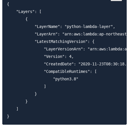
{

    "Layers": [

        {

            "LayerName": "python-lambda-layer",

            "LayerArn": "arn:aws:lambda:ap-northeast-
            "LatestMatchingVersion": {

                "LayerVersionArn": "arn:aws:lambda:ap
                "Version": 4,

                "CreatedDate": "2020-11-23T08:30:18.3
                "CompatibleRuntimes": [

                    "python3.8"

                ]

            }

        }

    ]
