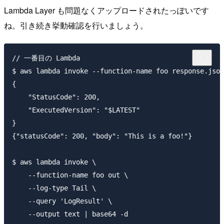
Lambda Layer も問題なくアップロードされたっぽいです
ね。引き続き挙動確認を行いましょう。
// 一番目の Lambda

$ aws lambda invoke --function-name foo response.json
{

    "StatusCode": 200,

    "ExecutedVersion": "$LATEST"

}

{"statusCode": 200, "body": "This is a foo!"}

$ aws lambda invoke \

    --function-name foo out \

    --log-type Tail \

    --query 'LogResult' \

    --output text | base64 -d
