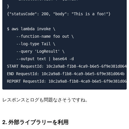
}

{"statusCode": 200, "body": "This is a foo!"}

$ aws lambda invoke \

    --function-name foo out \

    --log-type Tail \

    --query 'LogResult' \

    --output text | base64 -d

START RequestId: 10c2a9a8-f1b8-4ca9-b6e5-6f9e381d064b
END RequestId: 10c2a9a8-f1b8-4ca9-b6e5-6f9e381d064b

レスポンスとログも問題なさそうですね。
2. 外部ライブラリーを利用