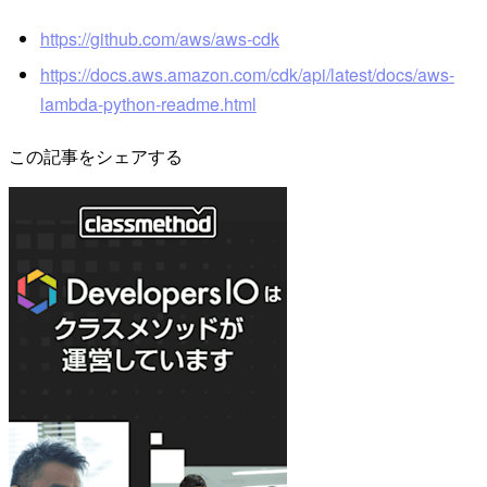
https://github.com/aws/aws-cdk
https://docs.aws.amazon.com/cdk/api/latest/docs/aws-
lambda-python-readme.html
この記事をシェアする