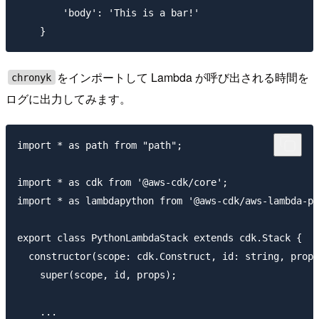
        'body': 'This is a bar!'

をインポートして Lambda が呼び出される時間を
chronyk
ログに出力してみます。
import * as path from "path";

import * as cdk from '@aws-cdk/core';

import * as lambdapython from '@aws-cdk/aws-lambda-py
export class PythonLambdaStack extends cdk.Stack {

  constructor(scope: cdk.Construct, id: string, props
    super(scope, id, props);

    ...
