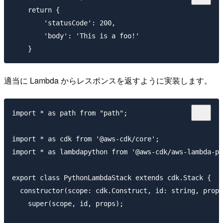
    return {

        'statusCode': 200,

        'body': 'This is a foo!'

適当に Lambda からレスポンスを返すように実装します。
import * as path from "path";

import * as cdk from '@aws-cdk/core';

import * as lambdapython from '@aws-cdk/aws-lambda-py
export class PythonLambdaStack extends cdk.Stack {

  constructor(scope: cdk.Construct, id: string, props
    super(scope, id, props);
