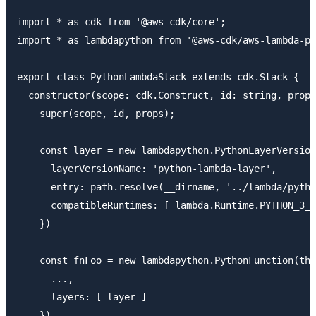
import * as cdk from '@aws-cdk/core';

import * as lambdapython from '@aws-cdk/aws-lambda-py
export class PythonLambdaStack extends cdk.Stack {

  constructor(scope: cdk.Construct, id: string, props
    super(scope, id, props);

    const layer = new lambdapython.PythonLayerVersion
      layerVersionName: 'python-lambda-layer',

      entry: path.resolve(__dirname, '../lambda/pytho
      compatibleRuntimes: [ lambda.Runtime.PYTHON_3_8
    })

    const fnFoo = new lambdapython.PythonFunction(thi
      ...,

      layers: [ layer ]

    })
