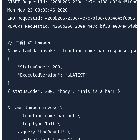
START RequestId: 4268b266-230e-4e7c-bf38-e034e45f0b06
Mon Nov 23 08:33:46 2020

END RequestId: 4268b266-230e-4e7c-bf38-e034e45f0b06

REPORT RequestId: 4268b266-230e-4e7c-bf38-e034e45f0b06	Duration: 1.04 ms	Billed Duration: 100 ms	Memory Size: 128 MB	Max Memory Used: 51 
// 二番目の Lambda

$ aws lambda invoke --function-name bar response.json
{

    "StatusCode": 200,

    "ExecutedVersion": "$LATEST"

}

{"statusCode": 200, "body": "This is a bar!"}

$  aws lambda invoke \

    --function-name bar out \

    --log-type Tail \

    --query 'LogResult' \

    --output text | base64 -d
