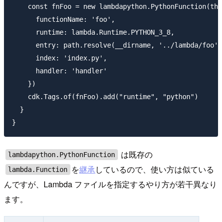
    const fnFoo = new lambdapython.PythonFunction(thi
      functionName: 'foo',

      runtime: lambda.Runtime.PYTHON_3_8,

      entry: path.resolve(__dirname, '../lambda/foo')
      index: 'index.py',

      handler: 'handler'

    })

    cdk.Tags.of(fnFoo).add("runtime", "python")

  }

は既存の
lambdapython.PythonFunction
を
継承
しているので、使い方は似ている
lambda.Function
んですが、Lambda ファイルを指定するやり方が若干異なり
ます。