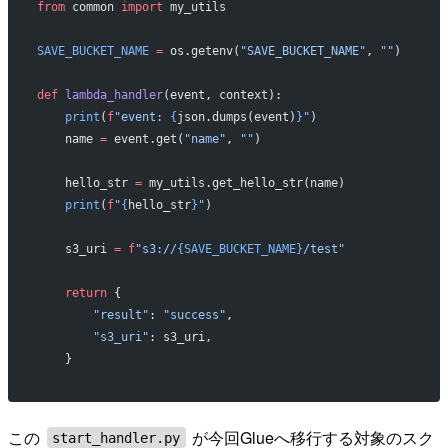
from
 common 
import
 my_utils
SAVE_BUCKET_NAME
 =
 os.getenv(
"SAVE_BUCKET_NAME"
, 
""
)
def
 lambda_handler
(event, context):
    print
(
f
"event: 
{
json.dumps(event)
}
"
)
    name 
=
 event.get(
"name"
, 
""
)
    hello_str 
=
 my_utils.get_hello_str(name)
    print
(
f
"
{
hello_str
}
"
)
    s3_uri 
=
 f
"s3://
{SAVE_BUCKET_NAME}
/test"
    return
 {
        "result"
: 
"success"
,
        "s3_uri"
: s3_uri,
    }
この
が今回Glueへ移行する対象のスク
start_handler.py