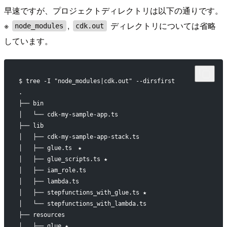
早速ですが、プロジェクトディレクトリは以下の通りです。
※
,
ディレクトリについては省略
node_modules
cdk.out
しています。
$ tree -I "node_modules|cdk.out" --dirsfirst        
.
├── bin
│   └── cdk-my-sample-app.ts
├── lib
│   ├── cdk-my-sample-app-stack.ts
│   ├── glue.ts　★
│   ├── glue_scripts.ts ★ 
│   ├── iam_role.ts
│   ├── lambda.ts
│   ├── stepfunctions_with_glue.ts ★
│   └── stepfunctions_with_lambda.ts
├── resources
│   ├── glue ★