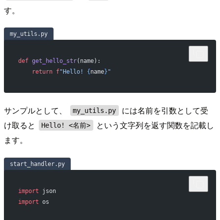
す。
my_utils.py
def
 get_hello_str
(name):
    return
 f
"Hello! 
{
name
}
"
サンプルとして、
には名前を引数として受
my_utils.py
け取ると
という文字列を返す関数を記載し
Hello! <名前>
ます。
start_handler.py
import
 json
import
 os