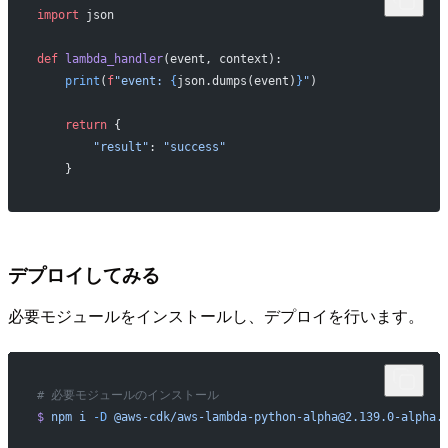
import
 json
def
 lambda_handler
(event, context):
    print
(
f
"event: 
{
json.dumps(event)
}
"
)
    return
 {
        "result"
: 
"success"
    }
デプロイしてみる
必要モジュールをインストールし、デプロイを行います。
# 必要モジュールのインストール
$
 npm
 i
 -D
 @aws-cdk/aws-lambda-python-alpha@2.139.0-alpha.