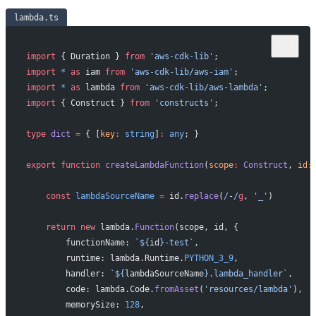
lambda.ts
import
 { Duration } 
from
 'aws-cdk-lib'
;
import
 *
 as
 iam 
from
 'aws-cdk-lib/aws-iam'
;
import
 *
 as
 lambda 
from
 'aws-cdk-lib/aws-lambda'
;
import
 { Construct } 
from
 'constructs'
;
type
 dict
 =
 { [
key
:
 string
]
:
 any
; }
export
 function
 createLambdaFunction
(
scope
:
 Construct
, 
id
:
    const
 lambdaSourceName
 =
 id.
replace
(
/
-
/
g
, 
'_'
)
    return
 new
 lambda.
Function
(scope, id, {
        functionName: 
`${
id
}-test`
,
        runtime: lambda.Runtime.
PYTHON_3_9
,
        handler: 
`${
lambdaSourceName
}.lambda_handler`
,
        code: lambda.Code.
fromAsset
(
'resources/lambda'
),
        memorySize: 
128
,