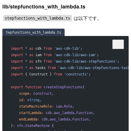
lib/stepfunctions_with_lambda.ts
は以下です。
stepfunctions_with_lambda.ts
tepfunctions_with_lambda.ts
import
 *
 as
 cdk 
from
 'aws-cdk-lib'
;
import
 *
 as
 iam 
from
 'aws-cdk-lib/aws-iam'
;
import
 *
 as
 sfn 
from
 'aws-cdk-lib/aws-stepfunctions'
;
import
 *
 as
 tasks 
from
 'aws-cdk-lib/aws-stepfunctions-task
import
 { Construct } 
from
 'constructs'
;
export
 function
 createStepFunctions
(
    scope
:
 Construct
,
    id
:
 string
,
    stateMachineRole
:
 iam
.
Role
,
    startLambda
:
 cdk
.
aws_lambda
.
Function
,
    endLambda
:
 cdk
.
aws_lambda
.
Function
,
)
:
 sfn
.
StateMachine
 {