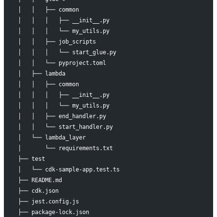
│   │   ├── common
│   │   │   ├── __init__.py
│   │   │   └── my_utils.py
│   │   ├── job_scripts
│   │   │   └── start_glue.py
│   │   └── pyproject.toml
│   ├── lambda
│   │   ├── common
│   │   │   ├── __init__.py
│   │   │   └── my_utils.py
│   │   ├── end_handler.py
│   │   └── start_handler.py
│   └── lambda_layer
│       └── requirements.txt
├── test
│   └── cdk-sample-app.test.ts
├── README.md
├── cdk.json
├── jest.config.js
├── package-lock.json