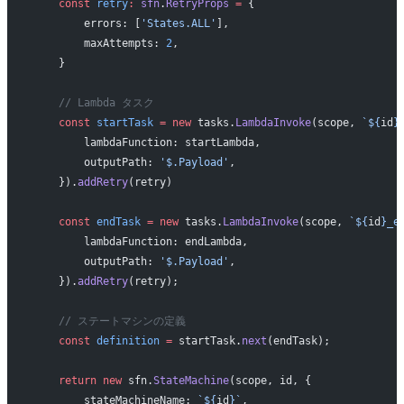
    const
 retry
:
 sfn
.
RetryProps
 =
 {
        errors: [
'States.ALL'
],
        maxAttempts: 
2
,
    }
    // Lambda タスク
    const
 startTask
 =
 new
 tasks.
LambdaInvoke
(scope, 
`${
id
}
        lambdaFunction: startLambda,
        outputPath: 
'$.Payload'
,
    }).
addRetry
(retry)
    const
 endTask
 =
 new
 tasks.
LambdaInvoke
(scope, 
`${
id
}_e
        lambdaFunction: endLambda,
        outputPath: 
'$.Payload'
,
    }).
addRetry
(retry);
    // ステートマシンの定義
    const
 definition
 =
 startTask.
next
(endTask);
    return
 new
 sfn.
StateMachine
(scope, id, {
        stateMachineName: 
`${
id
}`
,