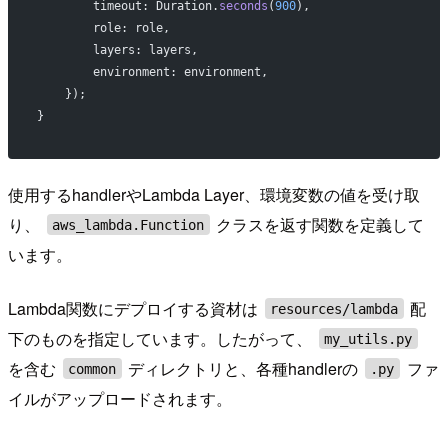
        timeout: Duration.
seconds
(
900
),
        role: role,
        layers: layers,
        environment: environment,
    });
}
使用するhandlerやLambda Layer、環境変数の値を受け取
り、
クラスを返す関数を定義して
aws_lambda.Function
います。
Lambda関数にデプロイする資材は
配
resources/lambda
下のものを指定しています。したがって、
my_utils.py
を含む
ディレクトリと、各種handlerの
ファ
common
.py
イルがアップロードされます。