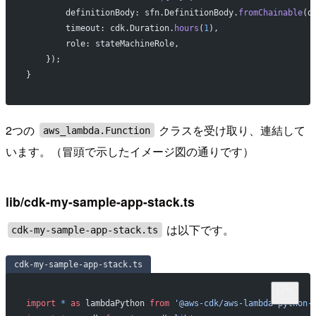
        definitionBody: sfn.DefinitionBody.
fromChainable
(d
        timeout: cdk.Duration.
hours
(
1
),
        role: stateMachineRole,
    });
}
2つの
クラスを受け取り、連結して
aws_lambda.Function
います。（冒頭で示したイメージ図の通りです）
lib/cdk-my-sample-app-stack.ts
は以下です。
cdk-my-sample-app-stack.ts
cdk-my-sample-app-stack.ts
import
 *
 as
 lambdaPython 
from
 '@aws-cdk/aws-lambda-python-