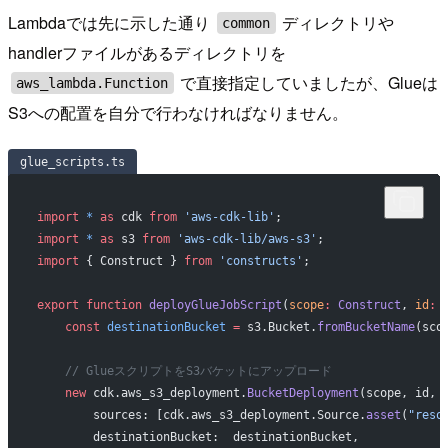
Lambdaでは先に示した通り
ディレクトリや
common
handlerファイルがあるディレクトリを
で直接指定していましたが、Glueは
aws_lambda.Function
S3への配置を自分で行わなければなりません。
glue_scripts.ts
import
 *
 as
 cdk 
from
 'aws-cdk-lib'
;
import
 *
 as
 s3 
from
 'aws-cdk-lib/aws-s3'
;
import
 { Construct } 
from
 'constructs'
;
export
 function
 deployGlueJobScript
(
scope
:
 Construct
, 
id
:
 
    const
 destinationBucket
 =
 s3.Bucket.
fromBucketName
(sco
    // GlueスクリプトをS3バケットにアップロード
    new
 cdk.aws_s3_deployment.
BucketDeployment
(scope, id, 
        sources: [cdk.aws_s3_deployment.Source.
asset
(
"reso
        destinationBucket:  destinationBucket,