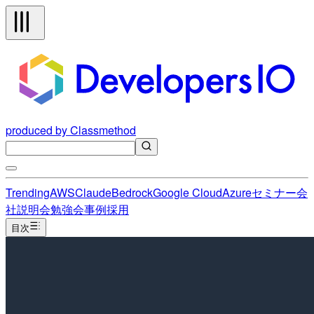
produced by Classmethod
Trending
AWS
Claude
Bedrock
Google Cloud
Azure
セミナー
会
社説明会
勉強会
事例
採用
目次