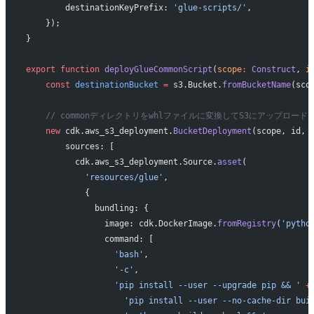
        destinationKeyPrefix: 
'glue-scripts/'
,
    });
}
export
 function
 deployGlueCommonScript
(
scope
:
 Construct
, 
i
    const
 destinationBucket
 =
 s3.Bucket.
fromBucketName
(sco
    // commonディレクトリをwhlファイルに変換してS3にアップロード
    new
 cdk.aws_s3_deployment.
BucketDeployment
(scope, id, 
        sources: [
          cdk.aws_s3_deployment.Source.
asset
(
            'resources/glue'
,
            {
              bundling: {
                image: cdk.DockerImage.
fromRegistry
(
'pytho
                command: [
                  'bash'
,
                  '-c'
,
                  'pip install --user --upgrade pip && '
 +
                    'pip install --user --no-cache-dir bui