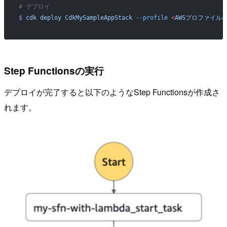
# デプロイ
$
 cdk
 deploy
 CdkMySampleAppStack
 --profile
 <
AWSプロファイル
Step Functionsの実行
デプロイが完了すると以下のようなStep Functionsが作成さ
れます。