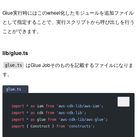
Glue実行時にはこのwheel化したモジュールを追加ファイル
として指定することで、実行スクリプトから呼び出しを行う
ことができます。
lib/glue.ts
はGlue Jobそのものを記載するファイルになりま
glue.ts
す。
glue.ts
import
 *
 as
 iam 
from
 'aws-cdk-lib/aws-iam'
;
import
 *
 as
 cdk 
from
 'aws-cdk-lib'
;
import
 *
 as
 glue 
from
 'aws-cdk-lib/aws-glue'
;
import
 { Construct } 
from
 'constructs'
;