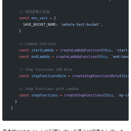
    // 環境変数の定義
    const
 env_vars
 =
 {
      SAVE_BUCKET_NAME: 
'uehara-test-bucket'
,
    }
    // Lambda Function
    const
 startLambda
 =
 createLambdaFunction
(
this
, 
'start-
    const
 endLambda
 =
 createLambdaFunction
(
this
, 
'end-hand
    // Step Functions IAM Role
    const
 stepFunctionsRole
 =
 createStepFunctionsRole
(
this
    // Step Functions with Lambda
    const
 stepFunctions
 =
 createStepFunctions
(
this
, 
'my-sf
  }
}