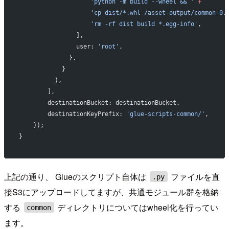
                    'python -m build --wheel && '
 +
                    'cp dist/*.whl /asset-output/common-0.
                    'rm -rf dist build *.egg-info'
,
                ],
                user: 
'root'
,
              },
            }
          ),
        ],
        destinationBucket: destinationBucket,
        destinationKeyPrefix: 
'glue-scripts-common/'
,
    });
}
上記の通り、 Glueのスクリプト自体は
ファイルを直
.py
接S3にアップロードしてますが、共通モジュール群を格納
する
ディレクトリについてはwheel化を行ってい
common
ます。