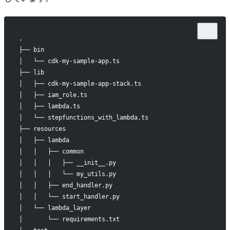
.
├── bin
│   └── cdk-my-sample-app.ts
├── lib
│   ├── cdk-my-sample-app-stack.ts
│   ├── iam_role.ts
│   ├── lambda.ts
│   └── stepfunctions_with_lambda.ts
├── resources
│   ├── lambda
│   │   ├── common
│   │   │   ├── __init__.py
│   │   │   └── my_utils.py
│   │   ├── end_handler.py
│   │   └── start_handler.py
│   └── lambda_layer
│       └── requirements.txt