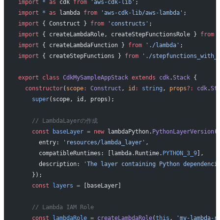
import
 *
 as
 cdk 
from
 'aws-cdk-lib'
;
import
 *
 as
 lambda 
from
 'aws-cdk-lib/aws-lambda'
;
import
 { Construct } 
from
 'constructs'
;
import
 { createLambdaRole, createStepFunctionsRole } 
from
 
import
 { createLambdaFunction } 
from
 './lambda'
;
import
 { createStepFunctions } 
from
 './stepfunctions_with_
export
 class
 CdkMySampleAppStack
 extends
 cdk
.
Stack
 {
  constructor
(
scope
:
 Construct
, 
id
:
 string
, 
props
?:
 cdk
.
St
    super
(scope, id, props);
    // LambdaLayerの作成
    const
 baseLayer
 =
 new
 lambdaPython.
PythonLayerVersion
(
      entry: 
'resources/lambda_layer'
,
      compatibleRuntimes: [lambda.Runtime.
PYTHON_3_9
],
      description: 
'The layer containing Python dependenci
    });
    const
 layers
 =
 [baseLayer]
    // Lambda IAM Role
    const
 lambdaRole
 =
 createLambdaRole
(
this
, 
'my-lambda-r