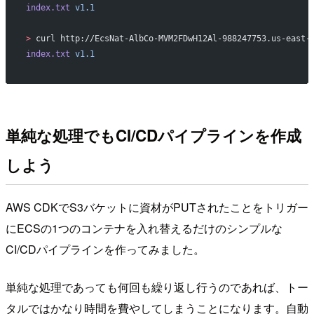
index.txt
 v1.1
>
 curl http://EcsNat-AlbCo-MVM2FDwH12Al-988247753.us-east-
index.txt
 v1.1
単純な処理でもCI/CDパイプラインを作成
しよう
AWS CDKでS3バケットに資材がPUTされたことをトリガー
にECSの1つのコンテナを入れ替えるだけのシンプルな
CI/CDパイプラインを作ってみました。
単純な処理であっても何回も繰り返し行うのであれば、トー
タルではかなり時間を費やしてしまうことになります。自動