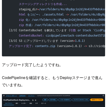
      ステージングディレクトリを作成...
      staging_dir
=
/var/folders/4s/dby8gc1n2dj9n433fh6dsksr
      html
 をコピー:
 ./assets/html
 -
>
 /var/folders/4s/dby8g
      zip
 化:
 /var/folders/4s/dby8gc1n2dj9n433fh6dsksr0000g
      zip
 作成:
 /var/folders/4s/dby8gc1n2dj9n433fh6dsksr000
[2/3] ContentsBucket を解決しています (
引数
 or
 Stack
 'CicdPip
      ContentsBucket:
 cicdpipelinestack-contentsbucket571b
[3/3] S3 にアップロードしています (version
=
1.0.1
)
アップロード完了:
 contents.zip
 (version=1.0.1) -
>
 s3://cicdpi
アップロード完了したようですね。
CodePipelineを確認すると、もうDeployステージまで進ん
でいますね。