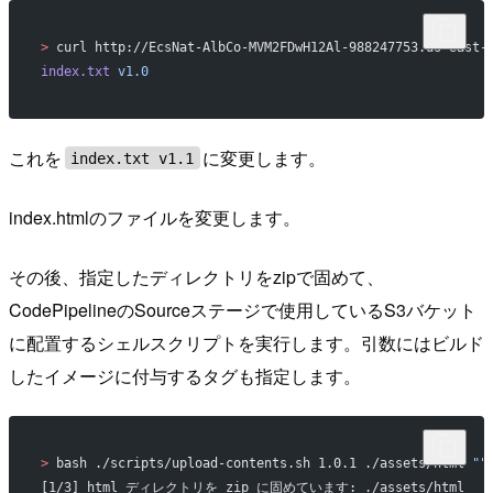
>
 curl http://EcsNat-AlbCo-MVM2FDwH12Al-988247753.us-east-
index.txt
 v1.0
これを
に変更します。
index.txt v1.1
index.htmlのファイルを変更します。
その後、指定したディレクトリをzipで固めて、
CodePipelineのSourceステージで使用しているS3バケット
に配置するシェルスクリプトを実行します。引数にはビルド
したイメージに付与するタグも指定します。
>
 bash ./scripts/upload-contents.sh 1.0.1 ./assets/html 
""
[1/3] html ディレクトリを zip に固めています: ./assets/html