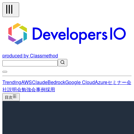
produced by Classmethod
Trending
AWS
Claude
Bedrock
Google Cloud
Azure
セミナー
会
社説明会
勉強会
事例
採用
目次