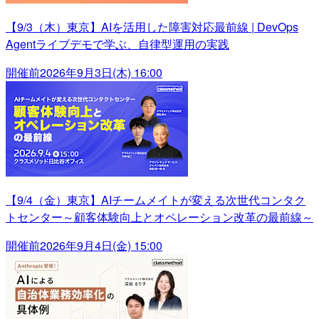
【9/3（木）東京】AIを活用した障害対応最前線 | DevOps
Agentライブデモで学ぶ、自律型運用の実践
開催前
2026年9月3日(木) 16:00
【9/4（金）東京】AIチームメイトが変える次世代コンタク
トセンター～顧客体験向上とオペレーション改革の最前線～
開催前
2026年9月4日(金) 15:00