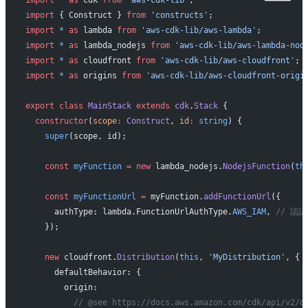
import
 { Construct } 
from
 'constructs'
;
import
 *
 as
 lambda 
from
 'aws-cdk-lib/aws-lambda'
;
import
 *
 as
 lambda_nodejs 
from
 'aws-cdk-lib/aws-lambda-nod
import
 *
 as
 cloudfront 
from
 'aws-cdk-lib/aws-cloudfront'
;
import
 *
 as
 origins 
from
 'aws-cdk-lib/aws-cloudfront-origi
export
 class
 MainStack
 extends
 cdk
.
Stack
 {
  constructor
(
scope
:
 Construct
, 
id
:
 string
) {
    super
(scope, id);
    const
 myFunction
 =
 new
 lambda_nodejs.
NodejsFunction
(
th
    const
 myFunctionUrl
 =
 myFunction.
addFunctionUrl
({
      authType: lambda.FunctionUrlAuthType.
AWS_IAM
, 
// 認
    });
    new
 cloudfront.
Distribution
(
this
, 
'MyDistribution'
, {
      defaultBehavior: {
        origin:
          // @see https://docs.aws.amazon.com/cdk/api/v2/d