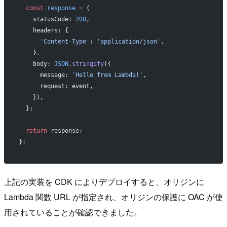
  const
 response
 =
 {
    statusCode: 
200
,
    headers: {
      'Content-Type'
: 
'application/json'
,
    },
    body: 
JSON
.
stringify
({
      message: 
'Hello from Lambda!'
,
      request: event,
    }),
  };
  return
 response;
};
上記の実装を CDK によりデプロイすると、オリジンに
Lambda 関数 URL が指定され、オリジンの保護に OAC が使
用されていることが確認できました。