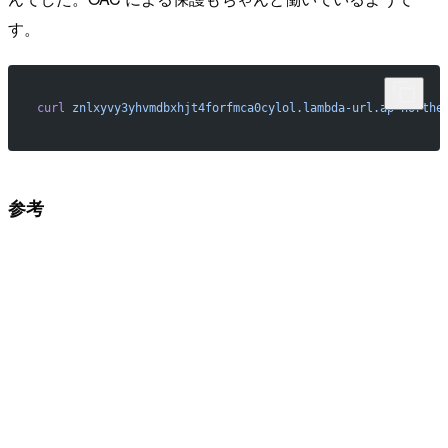
す。
curl
 znlxyvy3yhvmdbxhjt4forfmca0cylol.lambda-url.ap-northe
参考