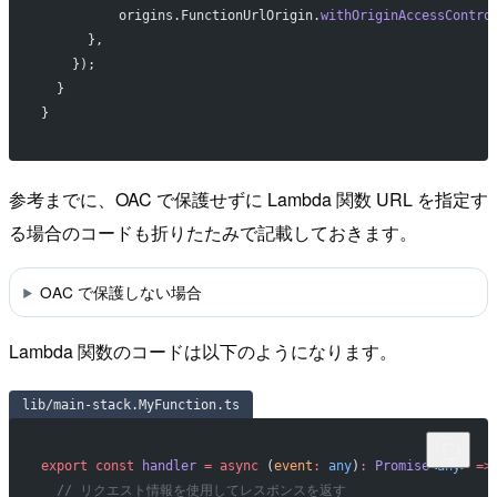
          origins.FunctionUrlOrigin.
withOriginAccessContro
      },
    });
  }
}
参考までに、OAC で保護せずに Lambda 関数 URL を指定す
る場合のコードも折りたたみで記載しておきます。
OAC で保護しない場合
Lambda 関数のコードは以下のようになります。
lib/main-stack.MyFunction.ts
export
 const
 handler
 =
 async
 (
event
:
 any
)
:
 Promise
<
any
> 
=>
  // リクエスト情報を使用してレスポンスを返す