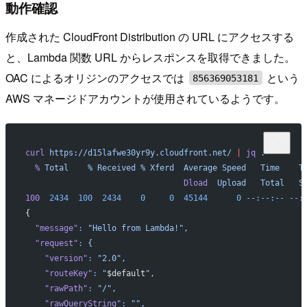
動作確認
作成された CloudFront Distribution の URL にアクセスする
と、Lambda 関数 URL からレスポンスを取得できました。
OAC によるオリジンのアクセスでは
という
856369053181
AWS マネージドアカウントが使用されているようです。
curl
 https://d15lafwe30yr9y.cloudfront.net/
 |
 jq
 .
  %
 Total
    %
 Received
 %
 Xferd
  Average
 Speed
   Time
    T
                                 Dload
  Upload
   Total
   S
100
  2434
  100
  2434
    0
     0
  45144
      0
 --:--:--
 --:
{
  "message"
:
 "Hello from Lambda!",
  "request"
:
 {
    "version"
:
 "2.0",
    "routeKey"
:
 "
$default
",
    "rawPath"
:
 "/",
    "rawQueryString"
:
 "",