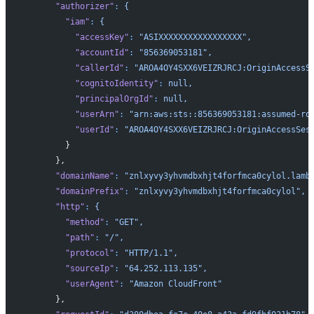
      "authorizer"
:
 {
        "iam"
:
 {
          "accessKey"
:
 "ASIXXXXXXXXXXXXXXXXX",
          "accountId"
:
 "856369053181",
          "callerId"
:
 "AROA4OY4SXX6VEIZRJRCJ:OriginAccessS
          "cognitoIdentity"
:
 null,
          "principalOrgId"
:
 null,
          "userArn"
:
 "arn:aws:sts::856369053181:assumed-ro
          "userId"
:
 "AROA4OY4SXX6VEIZRJRCJ:OriginAccessSes
        }
      },
      "domainName"
:
 "znlxyvy3yhvmdbxhjt4forfmca0cylol.lamb
      "domainPrefix"
:
 "znlxyvy3yhvmdbxhjt4forfmca0cylol",
      "http"
:
 {
        "method"
:
 "GET",
        "path"
:
 "/",
        "protocol"
:
 "HTTP/1.1",
        "sourceIp"
:
 "64.252.113.135",
        "userAgent"
:
 "Amazon CloudFront"
      },