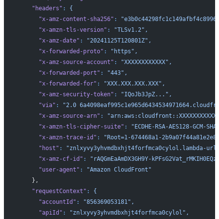
    "headers"
:
 {
      "x-amz-content-sha256"
:
 "e3b0c44298fc1c149afbf4c8996
      "x-amzn-tls-version"
:
 "TLSv1.2",
      "x-amz-date"
:
 "20241125T120801Z",
      "x-forwarded-proto"
:
 "https",
      "x-amz-source-account"
:
 "XXXXXXXXXXXX",
      "x-forwarded-port"
:
 "443",
      "x-forwarded-for"
:
 "XXX.XXX.XXX.XXX",
      "x-amz-security-token"
:
 "IQoJb3JpZ...",
      "via"
:
 "2.0 6a4098eaf995c1e965d6434534971664.cloudfr
      "x-amz-source-arn"
:
 "arn:aws:cloudfront::XXXXXXXXXXX
      "x-amzn-tls-cipher-suite"
:
 "ECDHE-RSA-AES128-GCM-SHA
      "x-amzn-trace-id"
:
 "Root=1-674468a1-2b9a07f44a81e2e8
      "host"
:
 "znlxyvy3yhvmdbxhjt4forfmca0cylol.lambda-url
      "x-amz-cf-id"
:
 "rAQGmEaAmDX3GH9Y-kPFsG2Vat_rMKIH0EQz
      "user-agent"
:
 "Amazon CloudFront"
    },
    "requestContext"
:
 {
      "accountId"
:
 "856369053181",
      "apiId"
:
 "znlxyvy3yhvmdbxhjt4forfmca0cylol",