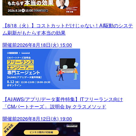
【8/18（火）】コストカットだけじゃない！AI駆動のシステ
ム刷新がもたらす本当の効果
開催前
2026年8月18日(火) 15:00
【AI/AWS/アプリ/データ案件特集】ITフリーランス向け
「CMパートナーズ」 説明会 by クラスメソッド
開催前
2026年8月12日(水) 19:00