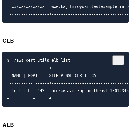
| xxxxxxxxxxxxxx | www.kajihiroyuki.testexample.info 
CLB
$ ./aws-cert-utils elb list

+----------+------+----------------------------------
| NAME | PORT | LISTENER SSL CERTIFICATE |

+----------+------+----------------------------------
| test-clb | 443 | arn:aws:acm:ap-northeast-1:0123456
ALB