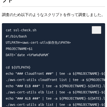
調査のため以下のようなスクリプトを作って調査しました。
cat ssl-check.sh

#!/bin/bash

UTLPATH=<aws-cert-utls保存先のPATH>

PROJECTNAME=$1

DATE=`date +%Y%m%d%H%M`

cd ${UTLPATH}

echo "### Cloudfront ###" | tee -a ${PROJECTNAME}-${D
./aws-cert-utils cloudfront list | tee -a ${PROJECTNA
echo "### ELB ###" | tee -a ${PROJECTNAME}-${DATE}.lo
./aws-cert-utils elb list | tee -a ${PROJECTNAME}-${D
echo "### ALB ###" | tee -a ${PROJECTNAME}-${DATE}.lo