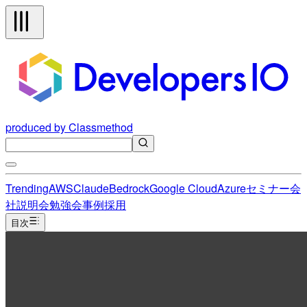
produced by Classmethod
Trending
AWS
Claude
Bedrock
Google Cloud
Azure
セミナー
会
社説明会
勉強会
事例
採用
目次