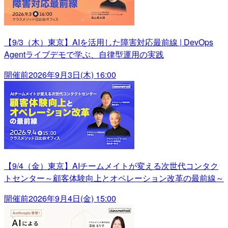
【9/3（木）東京】AIを活用した障害対応最前線 | DevOps
Agentライブデモで学ぶ、自律型運用の実践
開催前
2026年9月3日(木) 16:00
【9/4（金）東京】AIチームメイトが変える次世代コンタク
トセンター～顧客体験向上とオペレーション改革の最前線～
開催前
2026年9月4日(金) 15:00