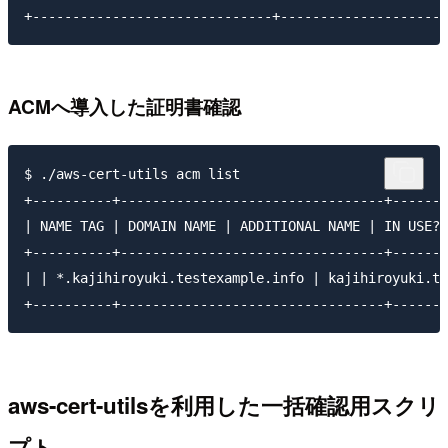
ACMへ導入した証明書確認
$ ./aws-cert-utils acm list

+----------+---------------------------------+-------
| NAME TAG | DOMAIN NAME | ADDITIONAL NAME | IN USE? 
+----------+---------------------------------+-------
| | *.kajihiroyuki.testexample.info | kajihiroyuki.te
aws-cert-utilsを利用した一括確認用スクリ
プト