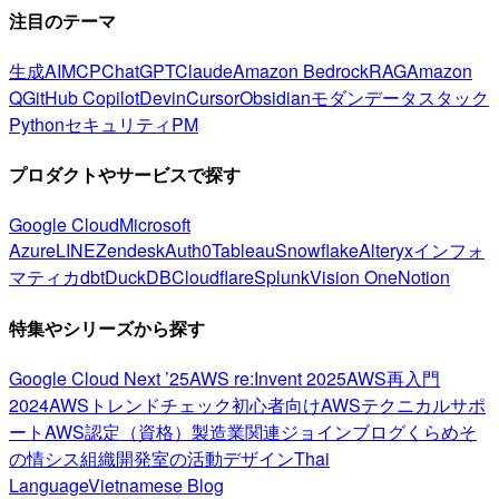
注目のテーマ
生成AI
MCP
ChatGPT
Claude
Amazon Bedrock
RAG
Amazon
Q
GitHub Copilot
Devin
Cursor
Obsidian
モダンデータスタック
Python
セキュリティ
PM
プロダクトやサービスで探す
Google Cloud
Microsoft
Azure
LINE
Zendesk
Auth0
Tableau
Snowflake
Alteryx
インフォ
マティカ
dbt
DuckDB
Cloudflare
Splunk
Vision One
Notion
特集やシリーズから探す
Google Cloud Next ’25
AWS re:Invent 2025
AWS再入門
2024
AWSトレンドチェック
初心者向け
AWSテクニカルサポ
ート
AWS認定（資格）
製造業関連
ジョインブログ
くらめそ
の情シス
組織開発室の活動
デザイン
Thai
Language
Vietnamese Blog