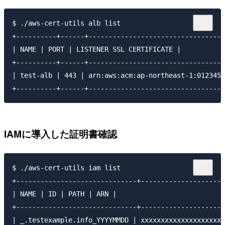
$ ./aws-cert-utils alb list

+----------+------+----------------------------------
| NAME | PORT | LISTENER SSL CERTIFICATE |

+----------+------+----------------------------------
| test-alb | 443 | arn:aws:acm:ap-northeast-1:0123456
IAMに導入した証明書確認
$ ./aws-cert-utils iam list

+------------------------------+---------------------
| NAME | ID | PATH | ARN |

+------------------------------+---------------------
| _.testexample.info_YYYYMMDD | xxxxxxxxxxxxxxxxxxxxx