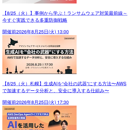
【8/25（火）】事例から学ぶ！ランサムウェア対策最前線～
今すぐ実践できる多重防御戦略
開催前
2026年8月25日(火) 13:00
【8/25（火）札幌】生成AIを“会社の武器”にする方法〜AWS
で加速するデータ分析と、安全に導入する仕組み〜
開催前
2026年8月25日(火) 17:30