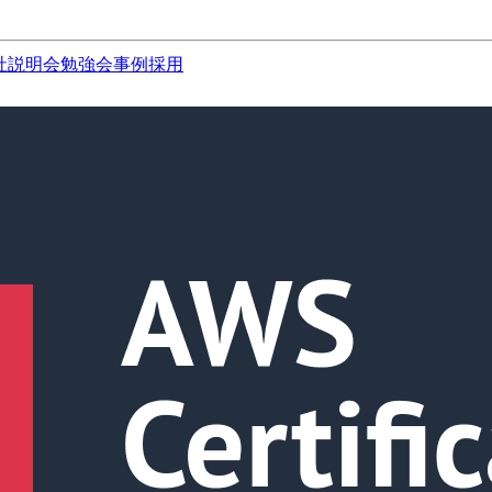
社説明会
勉強会
事例
採用