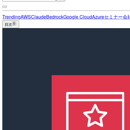
Trending
AWS
Claude
Bedrock
Google Cloud
Azure
セミナー
会
目次