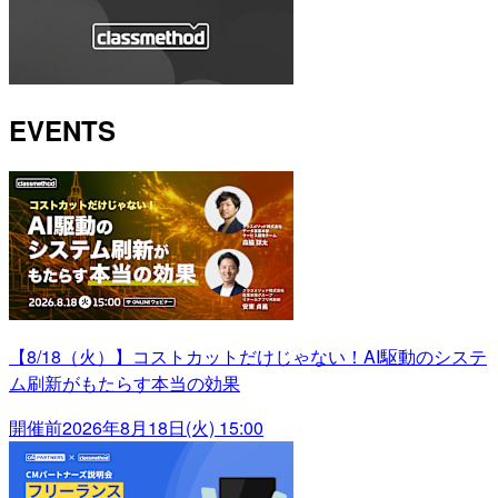
EVENTS
【8/18（火）】コストカットだけじゃない！AI駆動のシステ
ム刷新がもたらす本当の効果
開催前
2026年8月18日(火) 15:00