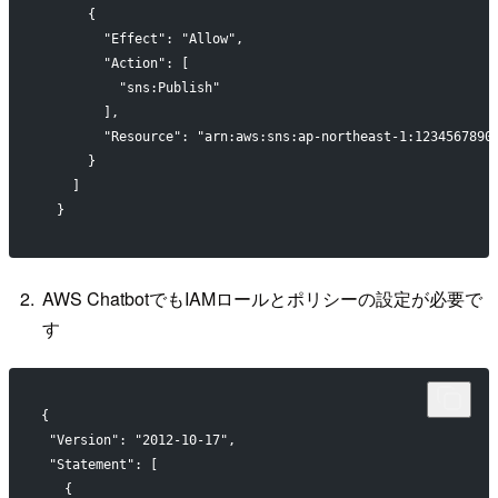
      {
        "Effect": "Allow",
        "Action": [
          "sns:Publish"
        ],
        "Resource": "arn:aws:sns:ap-northeast-1:1234567890
      }
    ]
  }
AWS ChatbotでもIAMロールとポリシーの設定が必要で
す
{
 "Version": "2012-10-17",
 "Statement": [
   {