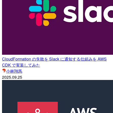
CloudFormation の失敗を Slack に通知する仕組みを AWS
CDK で実装してみた
小林翔馬
2025.09.25