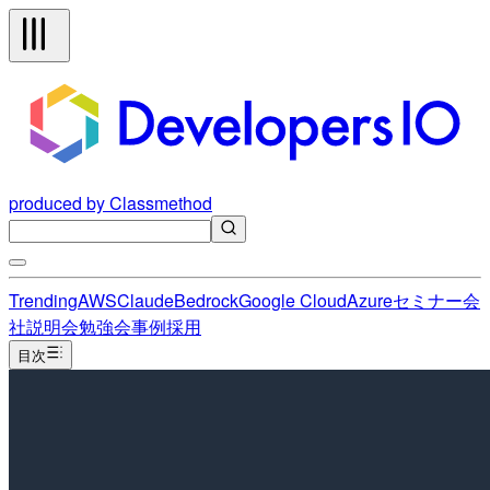
produced by Classmethod
Trending
AWS
Claude
Bedrock
Google Cloud
Azure
セミナー
会
社説明会
勉強会
事例
採用
目次