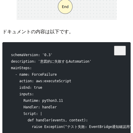
ドキュメントの内容は以下です。
schemaVersion: '0.3'
description: '意図的に失敗するAutomation'
mainSteps:
  - name: ForceFailure
    action: aws:executeScript
    isEnd: true
    inputs:
      Runtime: python3.11
      Handler: handler
      Script: |
        def handler(events, context):
          raise Exception("テスト失敗: EventBridge通知確認用"