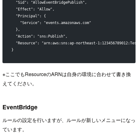
  "Sid": "AllowEventBridgePublish",
  "Effect": "Allow",
  "Principal": {
    "Service": "events.amazonaws.com"
  },
  "Action": "sns:Publish",
  "Resource": "arn:aws:sns:ap-northeast-1:123456789012:Tes
}
※ここでもResourceのARNは自身の環境に合わせて書き換
えてください。
EventBridge
ルールの設定を行いますが、ルールが新しいメニューになっ
ています。