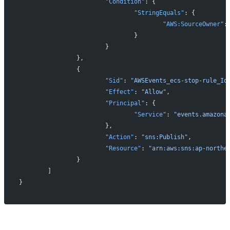
			"Condition"
: {
				"StringEquals"
: {
					"AWS:SourceOwner"
:
				}
			}
		},
		{
			"Sid"
: 
"AWSEvents_ecs-stop-rule_Id
			"Effect"
: 
"Allow"
,
			"Principal"
: {
				"Service"
: 
"events.amazona
			},
			"Action"
: 
"sns:Publish"
,
			"Resource"
: 
"arn:aws:sns:ap-northe
		}
	]
}