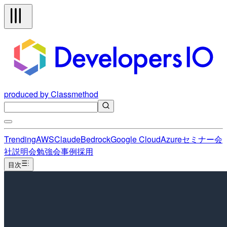
produced by Classmethod
Trending
AWS
Claude
Bedrock
Google Cloud
Azure
セミナー
会
社説明会
勉強会
事例
採用
目次