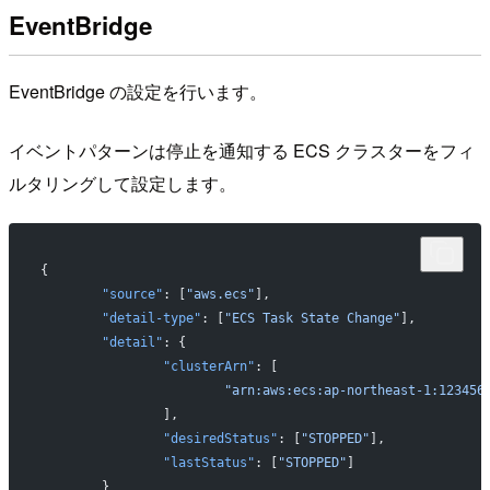
EventBridge
EventBridge の設定を行います。
イベントパターンは停止を通知する ECS クラスターをフィ
ルタリングして設定します。
{
	"source"
: [
"aws.ecs"
],
	"detail-type"
: [
"ECS Task State Change"
],
	"detail"
: {
		"clusterArn"
: [
			"arn:aws:ecs:ap-northeast-1:12345
		],
		"desiredStatus"
: [
"STOPPED"
],
		"lastStatus"
: [
"STOPPED"
]
	}