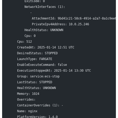
        ExitCode: 0
        NetworkInterfaces (1):
           -
            AttachmentId: 9bd41c21-58c6-4914-a2a7-8a1c9ee6
            PrivateIpv4Address: 10.0.25.246
        HealthStatus: UNKNOWN
        Cpu: 0
    Cpu: 512
    CreatedAt: 2025-01-14 12:51 UTC
    DesiredStatus: STOPPED
    LaunchType: FARGATE
    EnableExecuteCommand: false
    ExecutionStoppedAt: 2025-01-14 13:30 UTC
    Group: service:ecs-stop
    LastStatus: STOPPED
    HealthStatus: UNKNOWN
    Memory: 1024
    Overrides:
    ContainerOverrides (1): -
    Name: nginx
    PlatformVersion: 1.4.0