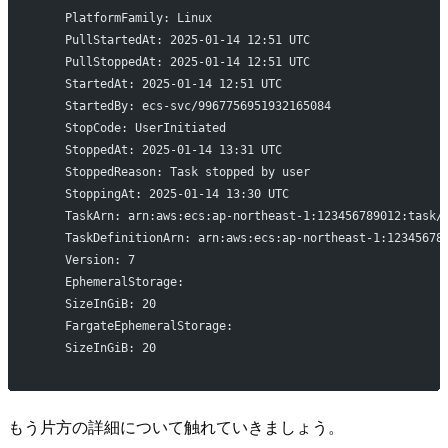
    PlatformFamily: Linux
    PullStartedAt: 2025-01-14 12:51 UTC
    PullStoppedAt: 2025-01-14 12:51 UTC
    StartedAt: 2025-01-14 12:51 UTC
    StartedBy: ecs-svc/9967756951932165084
    StopCode: UserInitiated
    StoppedAt: 2025-01-14 13:31 UTC
    StoppedReason: Task stopped by user
    StoppingAt: 2025-01-14 13:30 UTC
    TaskArn: arn:aws:ecs:ap-northeast-1:123456789012:task/
    TaskDefinitionArn: arn:aws:ecs:ap-northeast-1:12345678
    Version: 7
    EphemeralStorage:
    SizeInGiB: 20
    FargateEphemeralStorage:
    SizeInGiB: 20
もう片方の詳細について触れていきましょう。