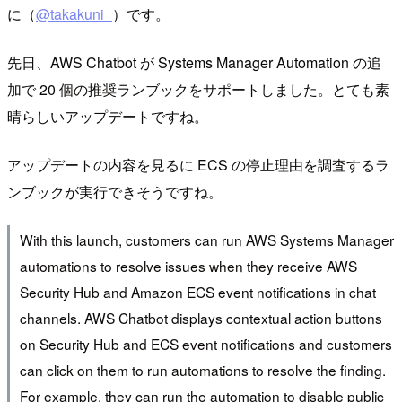
に（
@takakuni_
）です。
先日、AWS Chatbot が Systems Manager Automation の追
加で 20 個の推奨ランブックをサポートしました。とても素
晴らしいアップデートですね。
アップデートの内容を見るに ECS の停止理由を調査するラ
ンブックが実行できそうですね。
With this launch, customers can run AWS Systems Manager
automations to resolve issues when they receive AWS
Security Hub and Amazon ECS event notifications in chat
channels. AWS Chatbot displays contextual action buttons
on Security Hub and ECS event notifications and customers
can click on them to run automations to resolve the finding.
For example, they can run the automation to disable public