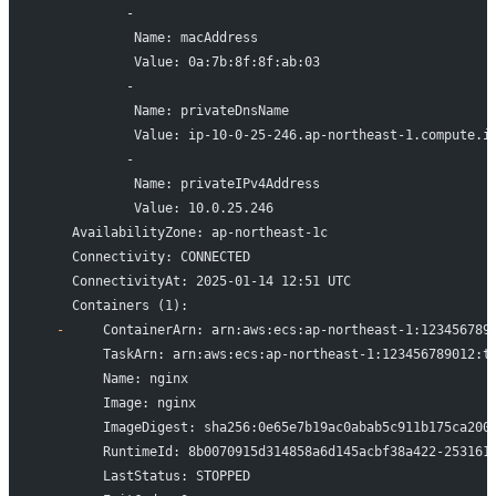
           -
            Name: macAddress
            Value: 0a:7b:8f:8f:ab:03
           -
            Name: privateDnsName
            Value: ip-10-0-25-246.ap-northeast-1.compute.i
           -
            Name: privateIPv4Address
            Value: 10.0.25.246
    AvailabilityZone: ap-northeast-1c
    Connectivity: CONNECTED
    ConnectivityAt: 2025-01-14 12:51 UTC
    Containers (1):
  -
     ContainerArn: arn:aws:ecs:ap-northeast-1:123456789
        TaskArn: arn:aws:ecs:ap-northeast-1:123456789012:t
        Name: nginx
        Image: nginx
        ImageDigest: sha256:0e65e7b19ac0abab5c911b175ca200
        RuntimeId: 8b0070915d314858a6d145acbf38a422-253161
        LastStatus: STOPPED