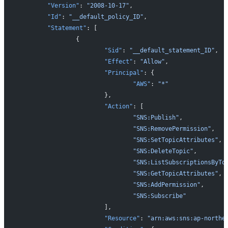
	"Version"
: 
"2008-10-17"
,
	"Id"
: 
"__default_policy_ID"
,
	"Statement"
: [
		{
			"Sid"
: 
"__default_statement_ID"
,
			"Effect"
: 
"Allow"
,
			"Principal"
: {
				"AWS"
: 
"*"
			},
			"Action"
: [
				"SNS:Publish"
,
				"SNS:RemovePermission"
,
				"SNS:SetTopicAttributes"
,
				"SNS:DeleteTopic"
,
				"SNS:ListSubscriptionsByTo
				"SNS:GetTopicAttributes"
,
				"SNS:AddPermission"
,
				"SNS:Subscribe"
			],
			"Resource"
: 
"arn:aws:sns:ap-northe