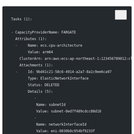
Tasks (1):
-
 CapacityProviderName: FARGATE
  Attributes (1):
  -
     Name: ecs.cpu-architecture
        Value: arm64
    ClusterArn: arn:aws:ecs:ap-northeast-1:123456789012:cl
    Attachments (1):
  -
     Id: 9bd41c21-58c6-4914-a2a7-8a1c9ee6ca97
        Type: ElasticNetworkInterface
        Status: DELETED
        Details (5):
           -
            Name: subnetId
            Value: subnet-0ed7f489cdcc88d18
           -
            Name: networkInterfaceId
            Value: eni-0830b0c954bf9233f